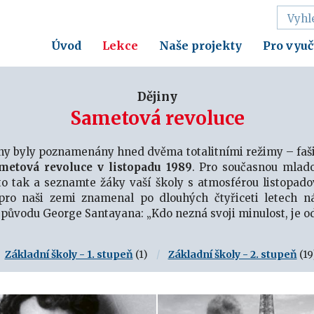
Úvod
Lekce
Naše projekty
Pro vyuč
Dějiny
Sametová revoluce
iny byly poznamenány hned dvěma totalitními režimy – f
metová revoluce v listopadu 1989
. Pro současnou mlado
 to tak a seznamte žáky vaší školy s atmosférou listopad
 pro naši zemi znamenal po dlouhých čtyřiceti letech n
 původu George Santayana: „Kdo nezná svoji minulost, je od
Základní školy - 1. stupeň
(1)
Základní školy - 2. stupeň
(19