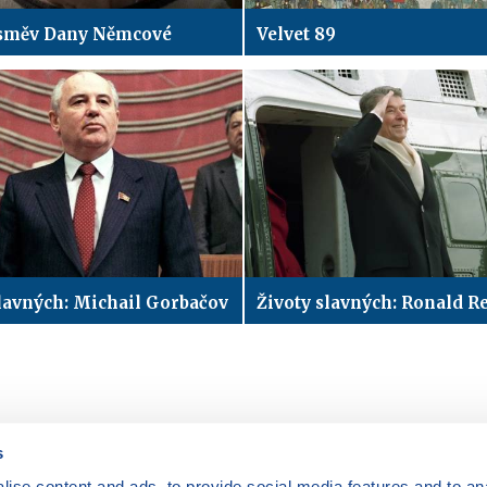
směv Dany Němcové
Velvet 89
slavných: Michail Gorbačov
Životy slavných: Ronald R
s
ise content and ads, to provide social media features and to anal