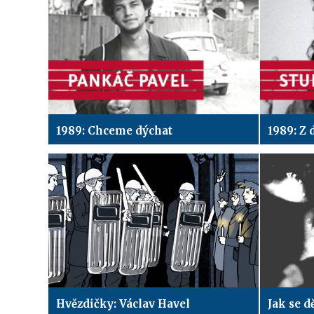
1989: Chceme dýchat
1989: Z 
Hvězdičky: Václav Havel
Jak se d