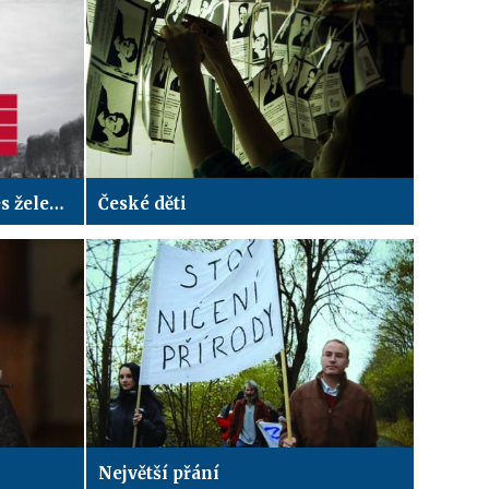
1989: Z dopisů psaných přes železnou oponu
České děti
Největší přání