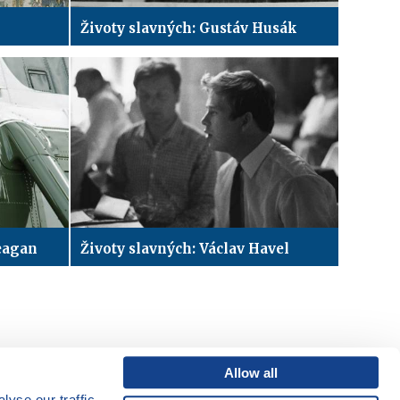
Životy slavných: Gustáv Husák
eagan
Životy slavných: Václav Havel
Allow all
yse our traffic.