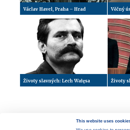
Václav Havel, Praha – Hrad
Věčný ú
Životy slavných: Lech Wałęsa
Životy 
This website uses cookie
We use cookies to personal