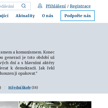
Přihlášení
Registrace
/
ující
Aktuality
O nás
Podpořte nás
ašismem a komunismem. Konec
u generaci je toto období už
ových dní a s hlavními aktéry
ávrat k demokracii. Jak řekl
souzen ji opakovat.“
)
Střední školy
(18)