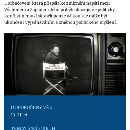
Gorbačovem, která přispěla ke zmírnění napětí mezi
Východem a Západem. Jeho příběh ukazuje, že politický
konflikt nemusí skončit pouze válkou, ale může být
ukončen i vyjednáváním a změnou politického myšlení.
DOPORUČENÝ VĚK
13–21 let
TEMATICKÝ OKRUH