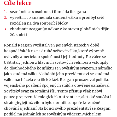
Cíle lekce
seznámit se s osobností Ronalda Reagana
vysvětlit, co znamenala studená válka a proč byl svět
rozdělen na dva soupeřící bloky
zhodnotit Reaganův odkaz v kontextu globálních dějin
20. století
Ronald Reagan vyrůstal ve Spojených státech v době
hospodářské krize a druhé světové války, které výrazně
ovlivnily americkou společnost i její hodnoty. Po válce se
USA staly jednou z hlavních světových velmocí a vstoupily
do dlouhodobého konfliktu se Sovětským svazem, známého
jako studená válka. V období jeho prezidentství se studená
válka nacházela v kritické fázi. Reagan prosazoval politiku
vojenského posílení Spojených států a otevřeně označoval
Sovětský svaz za totalitní říši. Tento přístup však nebyl
pouze projevem ideologické konfrontace, ale také součástí
strategie, jejímž cílem bylo donutit soupeře ke změně
chování a jednání. Na konci svého prezidentství se Reagan
podílel na jednáních se sovětským vůdcem Michajlem