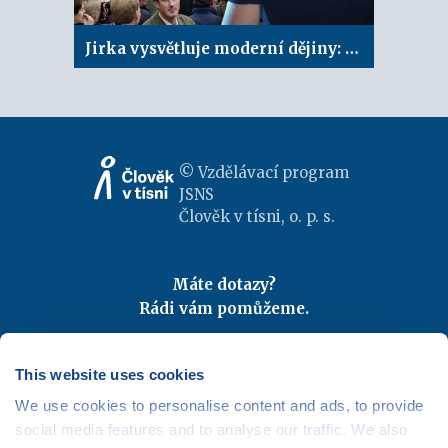
Jirka vysvětluje moderní dějiny: Pád železné opony
© Vzdělávací program
JSNS
Člověk v tísni, o. p. s.
Máte dotazy?
Rádi vám pomůžeme.
Kontaktujte nás
|
FAQ
Odebírejte newslettery
This website uses cookies
We use cookies to personalise content and ads, to provide
Mapa webu
|
Kariéra
social media features and to analyse our traffic. We also
Osobní údaje
|
Cookies