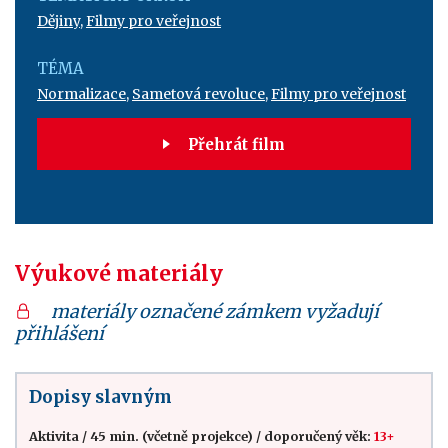
Dějiny
,
Filmy pro veřejnost
TÉMA
Normalizace
,
Sametová revoluce
,
Filmy pro veřejnost
Přehrát film
Výukové materiály
materiály označené zámkem vyžadují
přihlášení
Dopisy slavným
Aktivita
/
45 min. (včetně projekce)
/
doporučený věk:
13+