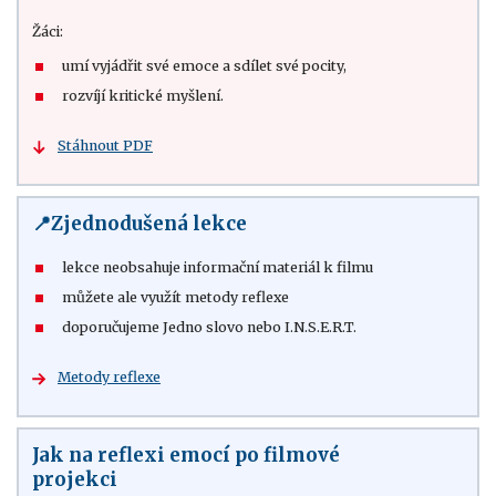
Žáci:
umí vyjádřit své emoce a sdílet své pocity,
rozvíjí kritické myšlení.
Stáhnout PDF
📍Zjednodušená lekce
lekce neobsahuje informační materiál k filmu
můžete ale využít metody reflexe
doporučujeme Jedno slovo nebo I.N.S.E.R.T.
Metody reflexe
Jak na reflexi emocí po filmové
projekci