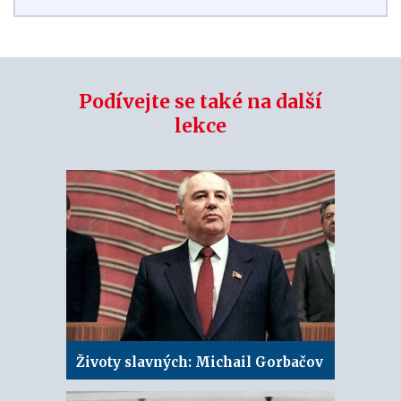
Podívejte se také na další
lekce
Životy slavných: Michail Gorbačov