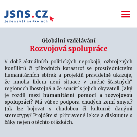
Globální vzdělávání
Rozvojová spolupráce
V době aktuálních politických nepokojů, ozbrojených
konfliktů či přírodních katastrof se prostřednictvím
humanitárních sbírek a projektů pravidelně ukazuje,
že mnoha lidem není situace v „méně šťastných“
regionech lhostejná a že soucítí s jejich obyvateli. Jaký
je rozdíl mezi
humanitární pomocí a rozvojovou
spoluprácí
? Má vůbec podpora chudých zemí smysl?
Jak lze bojovat s chudobou či kulturně danými
stereotypy? Projděte si připravené lekce a diskutujte s
žáky nejen o těchto otázkách.