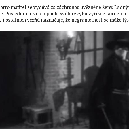
orro mstitel se vydává za záchranou uvězněné ženy. Ladný
. Poslednímu z nich podle svého zvyku vyřízne kordem na 
 i ostatních vězňů naznačuje, že negramotnost se může týka