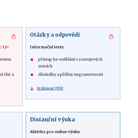
Otázky a odpovědi
k:
12+
Informační texty
motném
přístup ke vzdělání v rozvojových
zemích
i číst a
důsledky a příčiny negramotnosti
Stáhnout PDF
Distanční výuka
Aktivita pro online výuku