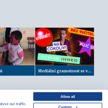
lú
Mediální gramotnost se vyplatí: Výhodný telefon
Allow all
yse our traffic.
Custom
Mapa webu
|
Kariéra