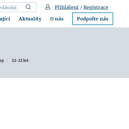
Přihlášení
Registrace
/
ující
Aktuality
O nás
Podpořte nás
lky
12–21 let