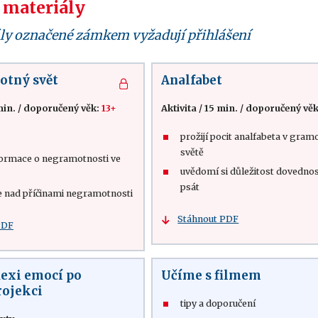
 materiály
ly označené zámkem vyžadují přihlášení
otný svět
Analfabet
min.
/
doporučený věk:
13+
Aktivita
/
15 min.
/
doporučený vě
prožijí pocit analfabeta v gra
světě
nformace o negramotnosti ve
uvědomí si důležitost dovednost
psát
e nad příčinami negramotnosti
Stáhnout PDF
PDF
lexi emocí po
Učíme s filmem
rojekci
tipy a doporučení