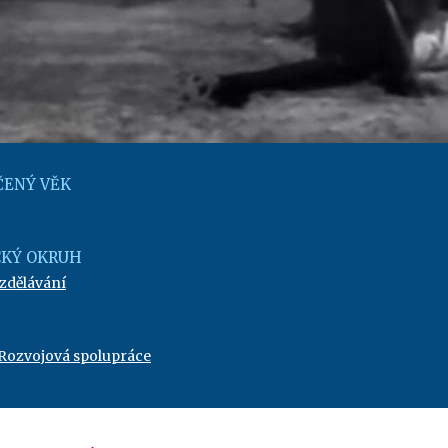
ENÝ VĚK
KÝ OKRUH
vzdělávání
Rozvojová spolupráce