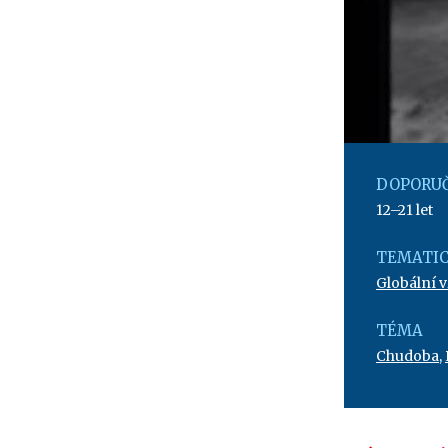
DOPORUČ
12–21 let
TEMATIC
Globální 
TÉMA
Chudoba
,