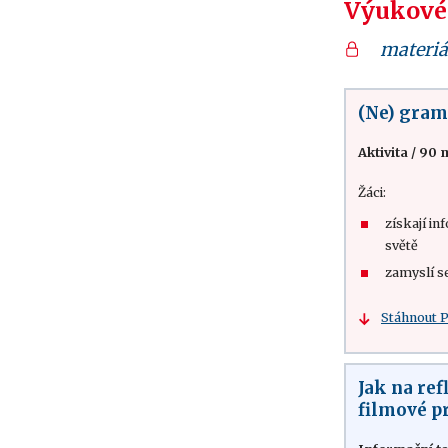
Výukové
materiá
(Ne) gram
Aktivita
/
90 
Žáci:
získají i
světě
zamyslí s
Stáhnout 
Jak na ref
filmové p