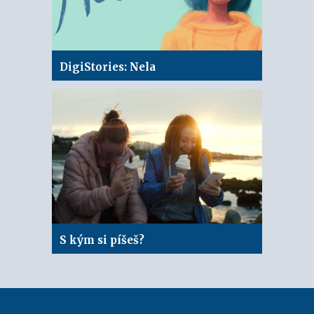
DigiStories: Nela
S kým si píšeš?