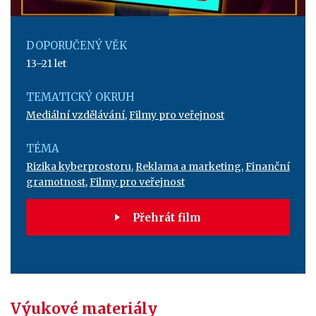
DOPORUČENÝ VĚK
13–21 let
TEMATICKÝ OKRUH
Mediální vzdělávání
,
Filmy pro veřejnost
TÉMA
Rizika kyberprostoru
,
Reklama a marketing
,
Finanční
gramotnost
,
Filmy pro veřejnost
Přehrát film
Výukové materiály