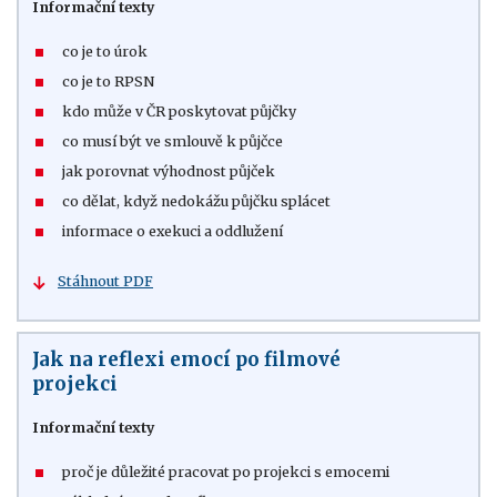
Informační texty
co je to úrok
co je to RPSN
kdo může v ČR poskytovat půjčky
co musí být ve smlouvě k půjčce
jak porovnat výhodnost půjček
co dělat, když nedokážu půjčku splácet
informace o exekuci a oddlužení
Stáhnout PDF
Jak na reflexi emocí po filmové
projekci
Informační texty
proč je důležité pracovat po projekci s emocemi