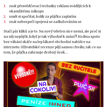
znát přesvědčovací techniky reklam svádějících k
okamžitému nákupu
umět si spočítat, kolik za půjčku zaplatím
znát nebezpečí spojená se zadlužováním se
Stačí pár kliků a je to. Na nový telefon sice nemá, ale proč si
na něj nepůjčit, když je tak výhodně k mání?! Hrdina spotu
bez váhání skáče na lep lákavé obchodní nabídce na
internetu. Uživatelské recenze pějí samou chválu, tak co na
tom, že půjčka zahrnuje drobný úrok…