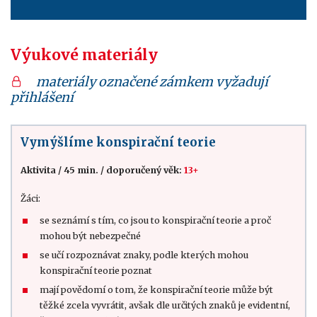
Výukové materiály
materiály označené zámkem vyžadují
přihlášení
Vymýšlíme konspirační teorie
Aktivita
/
45 min.
/
doporučený věk:
13+
Žáci:
se seznámí s tím, co jsou to konspirační teorie a proč
mohou být nebezpečné
se učí rozpoznávat znaky, podle kterých mohou
konspirační teorie poznat
mají povědomí o tom, že konspirační teorie může být
těžké zcela vyvrátit, avšak dle určitých znaků je evidentní,