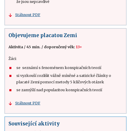
že jsou nepravdivé
Stáhnout PDF
Objevujeme placatou Zemi
Aktivita
/
45 min.
/
doporučený věk:
13+
Žáci:
se seznámí s fenoménem konspiračních teorií
si vyzkouší rozlišit vážně míněné a satirické články o
placaté Zemi pomocí metody 5 klíčových otázek
se zamýšlí nad popularitou konspiračních teorií
Stáhnout PDF
Související aktivity