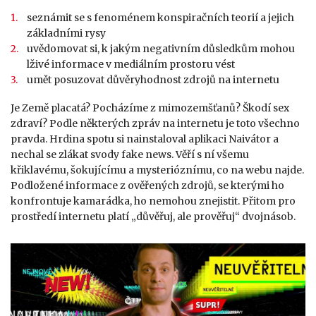
seznámit se s fenoménem konspiračních teorií a jejich
základními rysy
uvědomovat si, k jakým negativním důsledkům mohou
lživé informace v mediálním prostoru vést
umět posuzovat důvěryhodnost zdrojů na internetu
Je Země placatá? Pocházíme z mimozemšťanů? Škodí sex
zdraví? Podle některých zpráv na internetu je toto všechno
pravda. Hrdina spotu si nainstaloval aplikaci Naivátor a
nechal se zlákat svody fake news. Věří s ní všemu
křiklavému, šokujícímu a mysterióznímu, co na webu najde.
Podložené informace z ověřených zdrojů, se kterými ho
konfrontuje kamarádka, ho nemohou znejistit. Přitom pro
prostředí internetu platí „důvěřuj, ale prověřuj“ dvojnásob.