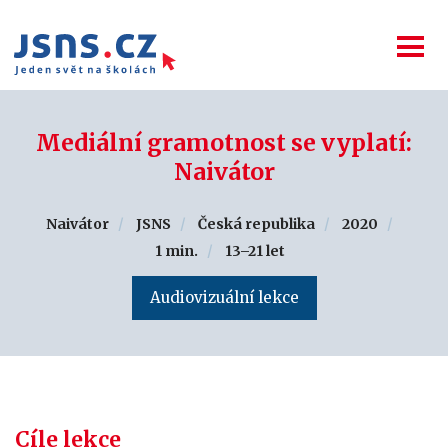
Mediální gramotnost se vyplatí:
Naivátor
Naivátor
JSNS
Česká republika
2020
1 min.
13–21 let
Audiovizuální lekce
Cíle lekce