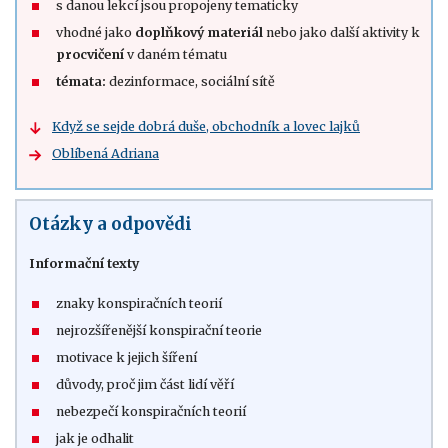
s danou lekcí jsou propojeny tematicky
vhodné jako
doplňkový materiál
nebo jako další aktivity k
procvičení
v daném tématu
témata:
dezinformace, sociální sítě
Když se sejde dobrá duše, obchodník a lovec lajků
Oblíbená Adriana
Otázky a odpovědi
Informační texty
znaky konspiračních teorií
nejrozšířenější konspirační teorie
motivace k jejich šíření
důvody, proč jim část lidí věří
nebezpečí konspiračních teorií
jak je odhalit