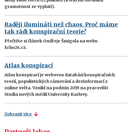
školy sadu všech tří plakátů (k lekcím Mediální
gramotnost se vyplatí).
Raději ilumináti než chaos. Proč máme
tak rádi konspirační teorie?
Přečtěte si článek Ondřeje Šmigola na webu
Echo24.cz.
Atlas konspirací
Atlas konspirací je webovou databází konspiračních
teorií, populistických rámování a dezinformací z
online světa. Vznikl na podzim 2019 na pracovišti
Studia nových médií Univerzity Karlovy.
Zobrazit více
Partneři lekce