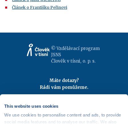
Č
lánek o Františku Peřinovi
© Vzdělávací program
JSNS
Člověk v tísni, o. p. s.
Máte dotazy?
Rádi vám pomůžeme.
Kontaktujte nás
|
FAQ
Odebírejte newslettery
This website uses cookies
We use cookies to personalise content and ads, to provide
Mapa webu
|
Kariéra
social media features and to analyse our traffic. We also
Osobní údaje
|
Cookies