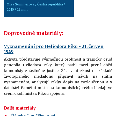
Olga Sommerová / Česká republika /
2010 / 23 min.
Doprovodné materiály:
Vyznamenání pro Heliodora Píku - 21. červen
1949
Aktivita představuje výjimečnou osobnost a tragický osud
generála Heliodora Píky, který patřil mezi první oběti
komunisty znásilněné justice. Žáci v ní zkusí na základě
životopisného medailonu připravit návrh na státní
vyznamenání, analyzují Píkův dopis na rozloučenou a v
databázi Pamětní místa na komunistický režim hledají ve
svém okolí místa s Píkou spojená.
Další materiály
Článek o Janu Wienerovi