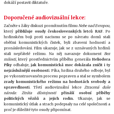
dokáží postavit diktatuře.
Doporučené audiovizuální lekce:
Začněte s žáky diskuzi promítnutím filmu
Nebe nad Evropou
,
který
přibližuje osudy československých letců RAF
. Po
hrdinském boji proti nacismu se po návratu domů stali
oběťmi komunistických čistek, byli zbaveni hodností a
pronásledováni. Film ukazuje, jak se z uznávaných hrdinů
stali nepřátelé režimu. Na něj navazuje dokument
Bez
milosti
, který prostřednictvím příběhu generála
Heliodora
Píky
odhaluje,
jak komunistická moc dokázala zničit i ty
nejzáslužnější osobnost
i. Píka, hrdina druhého odboje, byl
po vykonstruovaném procesu popraven a stal se symbolem
zrady komunistického režimu na hodnotách svobody a
spravedlnosti
. Třetí audiovizuální lekce
Ztracená duše
národa: Ztráta důstojnosti
přináší osobní příběhy
politických vězňů a jejich rodin.
Ukazuje, jak se
komunistický útlak a strach podepsaly na celé společnosti a
proč je důležité tyto osudy připomínat.