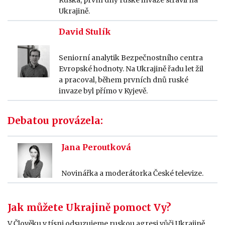
Ruska, první dny ruské invaze strávil na
Ukrajině.
David Stulík
Seniorní analytik Bezpečnostního centra
Evropské hodnoty. Na Ukrajině řadu let žil
a pracoval, během prvních dnů ruské
invaze byl přímo v Kyjevě.
Debatou provázela:
Jana Peroutková
Novinářka a moderátorka České televize.
Jak můžete Ukrajině pomoct Vy?
V Člověku v tísni odsuzujeme ruskou agresi vůči Ukrajině.