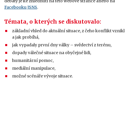
debaty je ke zhlédnutí na této webové stránce anebo na
Facebooku JSNS
.
Témata, o kterých se diskutovalo:
základní vhled do aktuální situace, z čeho konflikt vznikl
a jak probíhá,
jak vypadaly první dny války – svědectví z terénu,
dopady válečné situace na obyčejné lidi,
humanitární pomoc,
mediální manipulace,
možné scénáře vývoje situace.