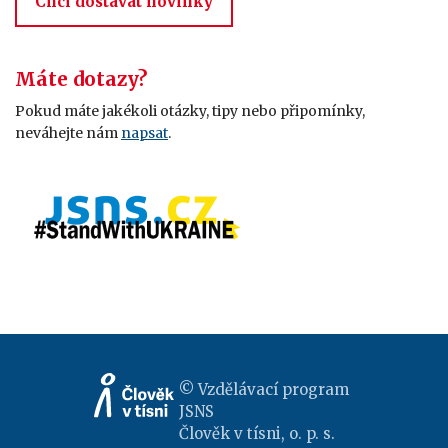
Chci dostávat novinky
Máte dotazy?
Pokud máte jakékoli otázky, tipy nebo připomínky,
neváhejte nám
napsat
.
© Vzdělávací program
JSNS
Člověk v tísni, o. p. s.