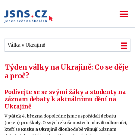
Válka v Ukrajině
Týden války na Ukrajině: Co se děje
a proč?
Podívejte se se svými žáky a studenty na
záznam debaty k aktuálnímu dění na
Ukrajině
V
pátek 4. března
dopoledne jsme uspořádali
debatu
(nejen)
pro školy
. O svých zkušenostech mluvili
odborníci
,
kteří se
Rusku a Ukrajině dlouhodobě věnují
. Záznam