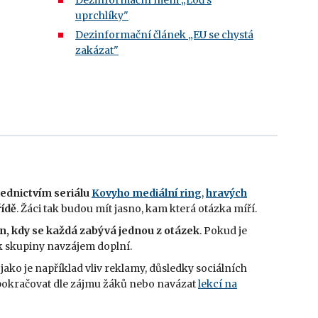
Dezinformační mem
„Loď s
uprchlíky"
Dezinformační článek
„EU se chystá
zakázat"
řednictvím seriálu
Kovyho mediální ring
,
hravých
řídě
. Žáci tak budou mít jasno, kam která otázka míří.
n, kdy se každá zabývá jednou z otázek
. Pokud je
ak skupiny navzájem doplní.
jako je například vliv reklamy, důsledky sociálních
i pokračovat dle zájmu žáků nebo navázat
lekcí na