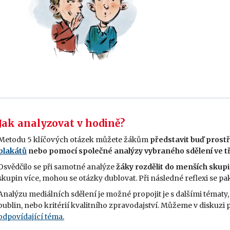
Jak analyzovat v hodině?
Metodu 5 klíčových otázek můžete žákům
představit buď prost
plakátů
nebo pomocí společné analýzy vybraného sdělení ve t
Osvědčilo se při samotné analýze
žáky rozdělit do menších skupi
skupin více, mohou se otázky dublovat. Při následné reflexi se p
Analýzu mediálních sdělení je možné propojit je s dalšími tématy, 
bublin, nebo kritérií kvalitního zpravodajství. Můžeme v diskuz
odpovídající téma.