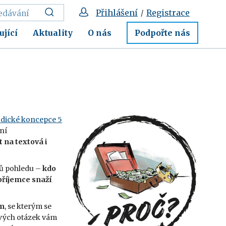
Přihlášení
Registrace
/
ující
Aktuality
O nás
Podpořte nás
dické koncepce 5
ní
t na textová i
lů pohledu –
kdo
 příjemce snaží
em
, se kterým se
ových otázek vám