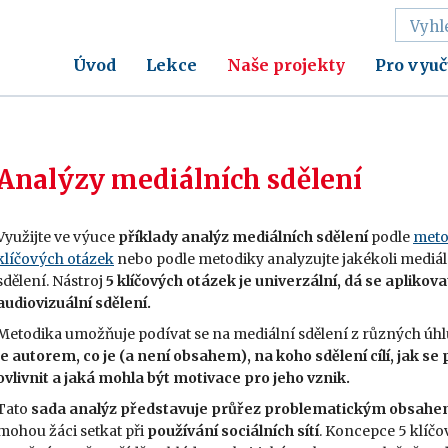
Úvod
Lekce
Naše projekty
Pro vyuč
Analýzy mediálních sdělení
Využijte ve výuce
příklady analýz mediálních sdělení
podle
meto
klíčových otázek
nebo podle metodiky analyzujte jakékoli mediál
sdělení. Nástroj
5 klíčových otázek
je univerzální, dá se aplikova
audiovizuální sdělení.
Metodika umožňuje podívat se na mediální sdělení z různých úh
je autorem, co je (a není obsahem), na koho sdělení cílí, jak se
ovlivnit a jaká mohla být motivace pro jeho vznik.
Tato
sada analýz představuje průřez problematickým obsah
mohou žáci setkat při
používání sociálních sítí
. Koncepce 5 klíč