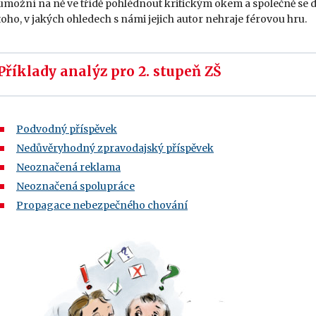
umožní na ně ve třídě pohlédnout kritickým okem a společně se 
toho, v jakých ohledech s námi jejich autor nehraje férovou hru.
Příklady analýz pro 2. stupeň ZŠ
Podvodný příspěvek
Nedůvěryhodný zpravodajský příspěvek
Neoznačená reklama
Neoznačená spolupráce
Propagace nebezpečného chování