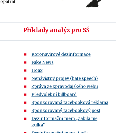
dopátrat
Příklady analýz pro SŠ
Koronavirové dezinformace
Fake News
Hoax
Nenávistný projev (hate speech)
Zpráva ze zpravodajského webu
Předvolební billboard
Sponzorovaná facebooková reklama
Sponzorovaný facebookový post
Dezinformační mem
„Zabila mě
kulka"