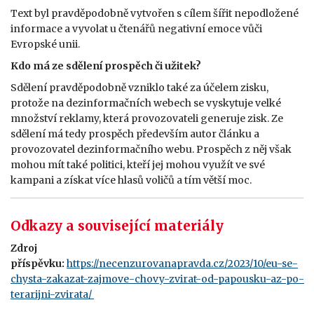
Text byl pravděpodobně vytvořen s cílem šířit nepodložené
informace a vyvolat u čtenářů negativní emoce vůči
Evropské unii.
Kdo má ze sdělení prospěch či užitek?
Sdělení pravděpodobně vzniklo také za účelem zisku,
protože na dezinformačních webech se vyskytuje velké
množství reklamy, která provozovateli generuje zisk. Ze
sdělení má tedy prospěch především autor článku a
provozovatel dezinformačního webu. Prospěch z něj však
mohou mít také politici, kteří jej mohou využít ve své
kampani a získat více hlasů voličů a tím větší moc.
Odkazy a související materiály
Zdroj
příspěvku:
https://necenzurovanapravda.cz/2023/10/eu-se-
chysta-zakazat-zajmove-chovy-zvirat-od-papousku-az-po-
terarijni-zvirata/