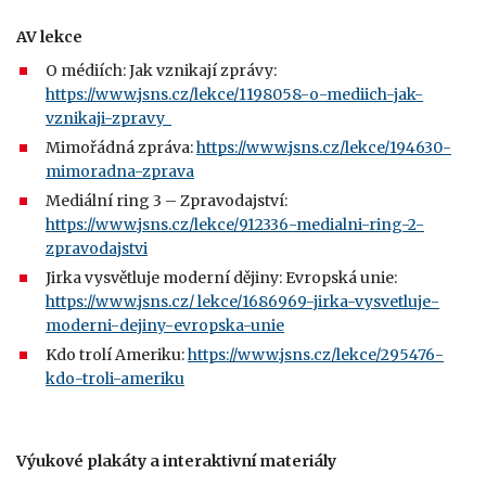
AV lekce
O médiích: Jak vznikají zprávy:
https://www.jsns.cz/lekce/1198058-o-mediich-jak-
vznikaji-zpravy
Mimořádná zpráva:
https://www.jsns.cz/lekce/194630-
mimoradna-zprava
Mediální ring 3 – Zpravodajství:
https://www.jsns.cz/lekce/912336-medialni-ring-2-
zpravodajstvi
Jirka vysvětluje moderní dějiny: Evropská unie:
https://www.jsns.cz/ lekce/1686969-jirka-vysvetluje-
moderni-dejiny-evropska-unie
Kdo trolí Ameriku:
https://www.jsns.cz/lekce/295476-
kdo-troli-ameriku
Výukové plakáty a interaktivní materiály