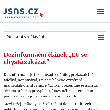
Mediální vzdělávání
Dezinformační článek „EU se
chystá zakázat"
Dezinformace
je fakta nezohledňující, prokazatelně
falešná, nepravdivá, zavádějící nebo extrémně
manipulativní informace. Vzniká, prezentuje se a šíří za
účelem určitého prospěchu, úmyslného matení nebo
podvádění veřejnosti a může působit škody.
Mezi veřejné škody patří ohrožení demokratických
politických a rozhodovacích procesů a veřejných statků,