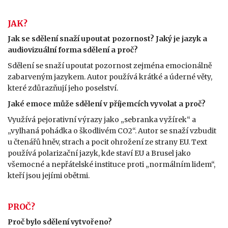
JAK?
Jak se sdělení snaží upoutat pozornost? Jaký je jazyk a
audiovizuální forma sdělení a proč?
Sdělení se snaží upoutat pozornost zejména emocionálně
zabarveným jazykem. Autor používá krátké a úderné věty,
které zdůrazňují jeho poselství.
Jaké emoce může sdělení v příjemcích vyvolat a proč?
Využívá pejorativní výrazy jako „sebranka vyžírek“ a
„vylhaná pohádka o škodlivém CO2“. Autor se snaží vzbudit
u čtenářů hněv, strach a pocit ohrožení ze strany EU. Text
používá polarizační jazyk, kde staví EU a Brusel jako
všemocné a nepřátelské instituce proti „normálním lidem“,
kteří jsou jejími obětmi.
PROČ?
Proč bylo sdělení vytvořeno?