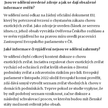
Jsou ve sdělení uvedené zdroje a jak se dají obsažené
informace ověřit?
Ve sdělení není odkaz na žádný oficiální dokument EU,
který by potvrzoval tvrzení o chystaném zákazu chovu
exotických zvířat. Jako zdroje je uveden článek ze serveru
idnes.cz, jehož obsah vyvrátila Ověřovna Českého rozhlasu a
ve svém vyjádření ho na pravou míru uvedli pracovníci
Zastoupení Evropského parlamentu v ČR.
Jaké informace či vyjádření nejsou ve sdělení zahrnuty?
Ve sdělení chybí celkový kontext diskuze o chovu
exotických zvířat. Inciativa regulovat chov exotických zvířat
vychází od ochránců zvířat kvůli obavám o životní
podmínky zvířat a zdravotním rizikům pro lidi. Evropský
parlament v listopadu 2022 uložil Evropské komsi prověřit,
zdá dává smysl vytvořit seznam zvířat vhodných k chovu v
domácích podmínkách. Teprve pokud ze studie vyplyne, že
by měl podobný seznam vzniknout, začne diskuze a
následný schvalovací proces, ve kterém budou mít členské
státy možnosti ovlivnit jeho obsah.