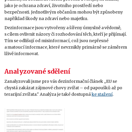
jako je ochrana zdraví, životního prostředí nebo
bezpečnosti. Jednotlivým občanům mohou být způsobeny
například škody na zdraví nebo majetku.
Dezinformace jsou vytvořeny a šířeny úmyslně a vědomě,
s cílem ovlivnit názory či rozhodování těch, kteří je přijímají.
Tím se odlišují od misinformací, což jsou nepřesné
a matoucí informace, které nevznikly primárně se záměrem
lživě informovat.
Analyzované sdělení
Zanalyzovali jsme pro vás dezinformační článek „EU se
chystá zakázat zájmové chovy zvířat – od papoušků až po
terarijní zvířata." Analýza je také dostupná
ke stažení
.