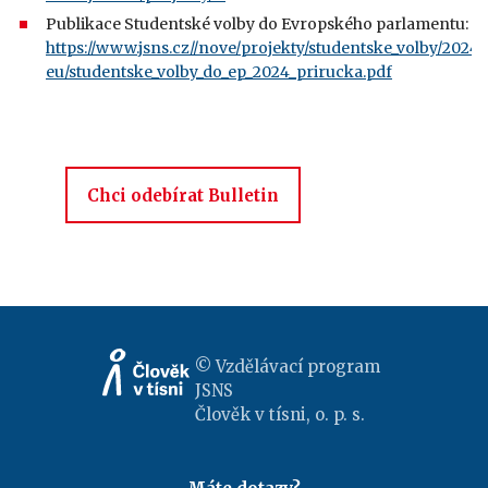
Publikace Studentské volby do Evropského parlamentu:
https://www.jsns.cz//nove/projekty/studentske_volby/2024_
eu/studentske_volby_do_ep_2024_prirucka.pdf
Chci odebírat Bulletin
© Vzdělávací program
JSNS
Člověk v tísni, o. p. s.