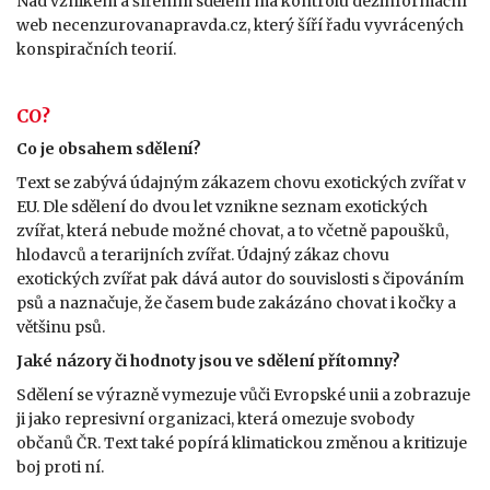
Nad vznikem a šířením sdělení má kontrolu dezinformační
web necenzurovanapravda.cz, který šíří řadu vyvrácených
konspiračních teorií.
CO?
Co je obsahem sdělení?
Text se zabývá údajným zákazem chovu exotických zvířat v
EU. Dle sdělení do dvou let vznikne seznam exotických
zvířat, která nebude možné chovat, a to včetně papoušků,
hlodavců a terarijních zvířat. Údajný zákaz chovu
exotických zvířat pak dává autor do souvislosti s čipováním
psů a naznačuje, že časem bude zakázáno chovat i kočky a
většinu psů.
Jaké názory či hodnoty jsou ve sdělení přítomny?
Sdělení se výrazně vymezuje vůči Evropské unii a zobrazuje
ji jako represivní organizaci, která omezuje svobody
občanů ČR. Text také popírá klimatickou změnou a kritizuje
boj proti ní.