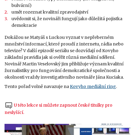
bulvární)
umět rozeznat kvalitní zpravodajství
uvědomit si, že novináři fungují jako důležitá pojistka
demokracie
Dokážou se Matyáš s Luckou vyznat v nepřeberném
množství informací, které proudí z internetu, rádia nebo
televize? V další epizodě seriálu se dozvídají od Kovyho
základní pravidla jak si ověřit různá mediální sdělení.
Novinář Martin Veselovský jim přibližuje význam kvalitní
žurnalistiky pro fungování demokratické společnosti a
okolnosti vraždy investigativního novináře Jána Kuciaka.
Tento pořad volně navazuje na
Kovyho mediální ring
.
U této lekce si můžete zapnout české titulky pro
neslyšící
.