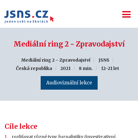
Mediální ring 2 - Zpravodajství
Mediální ring 2 – Zpravodajství
JSNS
Česká republika
2021
8 min.
12–21 let
Audiovizuální lekce
Cíle lekce
rozlišovat různé typy žurnalistiky (investigativní,