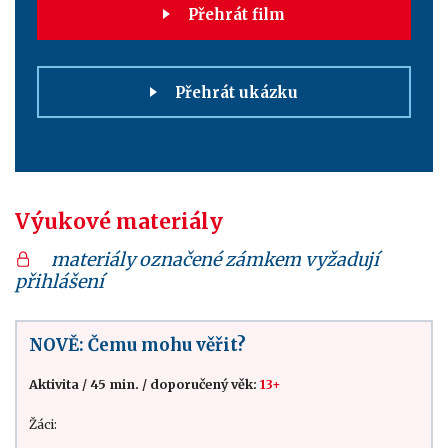
Přehrát film
Přehrát ukázku
Výukové materiály
materiály označené zámkem vyžadují
přihlášení
NOVĚ: Čemu mohu věřit?
Aktivita
/
45 min.
/
doporučený věk:
13+
Žáci: