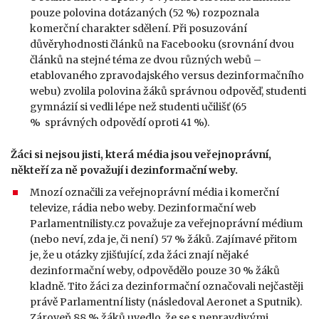
pouze polovina dotázaných (52 %) rozpoznala
komerční charakter sdělení. Při posuzování
důvěryhodnosti článků na Facebooku (srovnání dvou
článků na stejné téma ze dvou různých webů –
etablovaného zpravodajského versus dezinformačního
webu) zvolila polovina žáků správnou odpověď, studenti
gymnázií si vedli lépe než studenti učilišť (65
% správných odpovědí oproti 41 %).
Žáci si nejsou jisti, která média jsou veřejnoprávní,
někteří za ně považují i dezinformační weby.
Mnozí označili za veřejnoprávní média i komerční
televize, rádia nebo weby. Dezinformační web
Parlamentnilisty.cz považuje za veřejnoprávní médium
(nebo neví, zda je, či není) 57 % žáků. Zajímavé přitom
je, že u otázky zjišťující, zda žáci znají nějaké
dezinformační weby, odpovědělo pouze 30 % žáků
kladně. Tito žáci za dezinformační označovali nejčastěji
právě Parlamentní listy (následoval Aeronet a Sputnik).
Zároveň 88 % žáků uvedlo, že se s nepravdivými