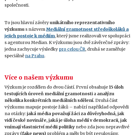
společnosti.
To jsou hlavní závěry
unikátního reprezentativního
výzkumu
s názvem
Mediální gramotnost středoškoláků a
jejich postoje k médiím
, který jsme realizovali ve spolupráci
s agenturou Median. K výzkumu jsou dvě závěrečné zprávy:
jedna zachycuje výsledky
pro celou ČR
, druhá se zaměřuje
speciálně
na Prahu
.
Více o našem výzkumu
Výzkum je rozdělen do dvou částí. První obsahuje
15 úloh
testujících úroveň mediální gramotnosti
a
analýzu
několika konkrétních mediálních sdělení.
Druhá část
výzkumu mapuje postoje žáků – nabízí například odpovědi
na otázky:
jaká média považují žáci za důvěryhodná,
jak
vidí české novináře, jaká je úloha médií v demokracii, jak
vnímají vlastnictví médii politiky
nebo zda jsou nepravdivé
zprávy
(fake news)
problém a měly by být regulovány.