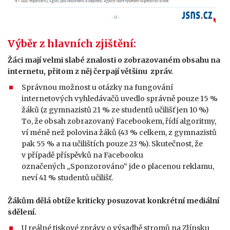
Výběr z hlavních zjištění:
Žáci mají velmi slabé znalosti o zobrazovaném obsahu na
internetu, přitom z něj čerpají většinu zpráv.
Správnou možnost u otázky na fungování
internetových vyhledávačů uvedlo správně pouze 15 %
žáků (z gymnazistů 21 % ze studentů učilišť jen 10 %)
To, že obsah zobrazovaný Facebookem, řídí algoritmy,
ví méně než polovina žáků (43 % celkem, z gymnazistů
pak 55 % a na učilištích pouze 23 %). Skutečnost, že
v případě příspěvků na Facebooku
označených „Sponzorováno“ jde o placenou reklamu,
neví 41 % studentů učilišť.
Žákům dělá obtíže kriticky posuzovat konkrétní mediální
sdělení.
U reálné tiskové zprávy o výsadbě stromů na Zlínsku