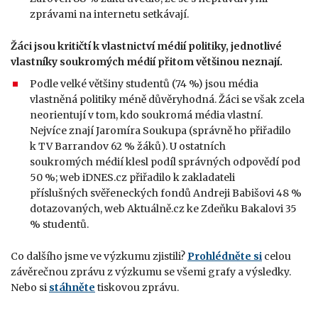
zprávami na internetu setkávají.
Žáci jsou kritičtí k vlastnictví médií politiky, jednotlivé
vlastníky soukromých médií přitom většinou neznají.
Podle velké většiny studentů (74 %) jsou média
vlastněná politiky méně důvěryhodná. Žáci se však zcela
neorientují v tom, kdo soukromá média vlastní.
Nejvíce znají Jaromíra Soukupa (správně ho přiřadilo
k TV Barrandov 62 % žáků). U ostatních
soukromých médií klesl podíl správných odpovědí pod
50 %; web iDNES.cz přiřadilo k zakladateli
příslušných svěřeneckých fondů Andreji Babišovi 48 %
dotazovaných, web Aktuálně.cz ke Zdeňku Bakalovi 35
% studentů.
Co dalšího jsme ve výzkumu zjistili?
Prohlédněte si
celou
závěrečnou zprávu z výzkumu se všemi grafy a výsledky.
Nebo si
stáhněte
tiskovou zprávu.