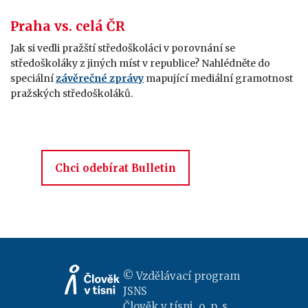
Praha vs. celá ČR
Jak si vedli pražští středoškoláci v porovnání se
středoškoláky z jiných míst v republice? Nahlédněte do
speciální
závěrečné zprávy
mapující mediální gramotnost
pražských středoškoláků.
Chci odebírat Bulletin
© Vzdělávací program
JSNS
Člověk v tísni, o. p. s.