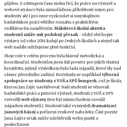
půjdou. S odstupem času mohu říci, že práce na výstavě a
webové stránce byla mimořádnou příležitostí nejen pro
studenty ale i pro mne vyzkoušet si smysluplnou
badatelskou práci většího rozsahu s praktickým
vzdělávacím zaměřením.
Málokterá školní aktivita
studentů může mít podobný přesah
- vždyť obě kopie
výstavy od roku 2014 kolují po českých školách a stejně tak
web nadále udržujeme plně funkční.
Moje role v celém procesu byla hlavně metodická a
koordinační. Studentům jsem dal prostor pro jejich vlastní
kreativitu, jejímž výsledkem byla řada nápadů, které šly nad
rámec původního zadání. Rozvinula se například
výborná
spolupráce se studenty z VOŠ a SPŠ Šumperk
, což je škola,
kterou Jan Zajíc navštěvoval. Naši studenti se věnovali
badatelské práci a putovní výstavě, studenti z VOŠ a SPS
vytvořili
web výstavy
(ten byl mimochodem rovněž
nápadem studentů). Studenti také vymysleli
dramatizaci
Janových básní
a pořízení zvukové nahrávky. Část poezie
Jana Zajíce si tak může návštěvník webu pustit a
poslechnout.