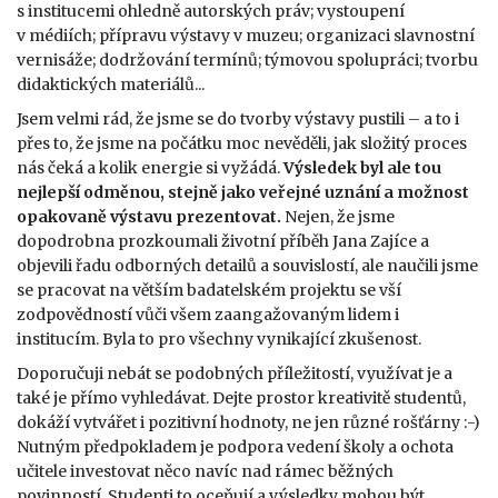
s institucemi ohledně autorských práv; vystoupení
v médiích; přípravu výstavy v muzeu; organizaci slavnostní
vernisáže; dodržování termínů; týmovou spolupráci; tvorbu
didaktických materiálů...
Jsem velmi rád, že jsme se do tvorby výstavy pustili – a to i
přes to, že jsme na počátku moc nevěděli, jak složitý proces
nás čeká a kolik energie si vyžádá.
Výsledek byl ale tou
nejlepší odměnou, stejně jako veřejné uznání a možnost
opakovaně výstavu prezentovat.
Nejen, že jsme
dopodrobna prozkoumali životní příběh Jana Zajíce a
objevili řadu odborných detailů a souvislostí, ale naučili jsme
se pracovat na větším badatelském projektu se vší
zodpovědností vůči všem zaangažovaným lidem i
institucím. Byla to pro všechny vynikající zkušenost.
Doporučuji nebát se podobných příležitostí, využívat je a
také je přímo vyhledávat. Dejte prostor kreativitě studentů,
dokáží vytvářet i pozitivní hodnoty, ne jen různé rošťárny :-)
Nutným předpokladem je podpora vedení školy a ochota
učitele investovat něco navíc nad rámec běžných
povinností. Studenti to oceňují a výsledky mohou být