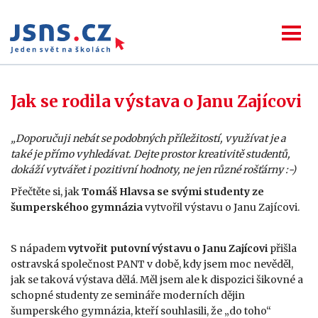
Jak se rodila výstava o Janu Zajícovi
„Doporučuji nebát se podobných příležitostí, využívat je a
také je přímo vyhledávat. Dejte prostor kreativitě studentů,
dokáží vytvářet i pozitivní hodnoty, ne jen různé rošťárny :-)
Přečtěte si, jak
Tomáš Hlavsa se svými studenty ze
šumperskéhoo gymnázia
vytvořil výstavu o Janu Zajícovi.
S nápadem
vytvořit putovní výstavu o Janu Zajícovi
přišla
ostravská společnost PANT v době, kdy jsem moc nevěděl,
jak se taková výstava dělá. Měl jsem ale k dispozici šikovné a
schopné studenty ze semináře moderních dějin
šumperského gymnázia, kteří souhlasili, že „do toho“