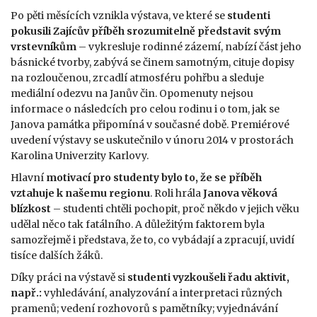
Po pěti měsících vznikla výstava, ve které se
studenti
pokusili Zajícův příběh srozumitelně představit svým
vrstevníkům
– vykresluje rodinné zázemí, nabízí část jeho
básnické tvorby, zabývá se činem samotným, cituje dopisy
na rozloučenou, zrcadlí atmosféru pohřbu a sleduje
mediální odezvu na Janův čin. Opomenuty nejsou
informace o následcích pro celou rodinu i o tom, jak se
Janova památka připomíná v současné době. Premiérové
uvedení výstavy se uskutečnilo v únoru 2014 v prostorách
Karolina Univerzity Karlovy.
Hlavní
motivací pro studenty bylo to, že se příběh
vztahuje k našemu regionu
. Roli hrála
Janova věková
blízkost
– studenti chtěli pochopit, proč někdo v jejich věku
udělal něco tak fatálního. A důležitým faktorem byla
samozřejmě i představa, že to, co vybádají a zpracují, uvidí
tisíce dalších žáků.
Díky práci na výstavě si
studenti vyzkoušeli řadu aktivit,
např.:
vyhledávání, analyzování a interpretaci různých
pramenů; vedení rozhovorů s pamětníky; vyjednávání