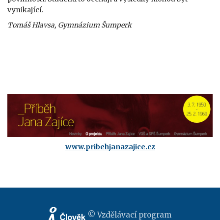
vynikající.
Tomáš Hlavsa, Gymnázium Šumperk
www.pribehjanazajice.cz
© Vzdělávací program