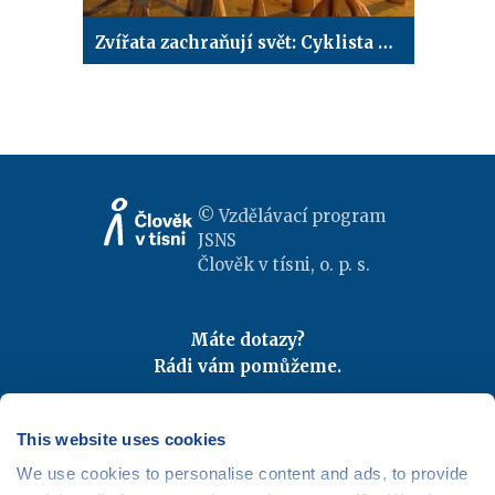
Zvířata zachraňují svět: Cyklista na poušti
© Vzdělávací program
JSNS
Člověk v tísni, o. p. s.
Máte dotazy?
Rádi vám pomůžeme.
Kontaktujte nás
|
FAQ
Odebírejte newslettery
This website uses cookies
We use cookies to personalise content and ads, to provide
Mapa webu
|
Kariéra