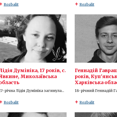
Rozbalit
Rozbalit
Лідія Думініка, 17 років, с.
Геннадій Гавраш
Явкине, Миколаївська
років, Куп'янськ
область
Харківська обла
17-річна Лідія Думініка загинула...
18-річний Геннадій Г
Rozbalit
Rozbalit