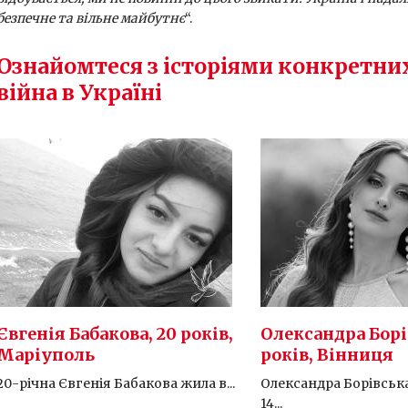
безпечне та вільне майбутнє
“.
Ознайомтеся з історіями конкретни
війна в Україні
Євгенія Бабакова, 20 років,
Олександра Борі
Маріуполь
років, Вінниця
20-річна Євгенія Бабакова жила в...
Олександра Борівськ
14...