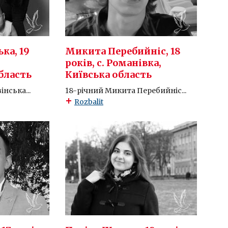
ка, 19
Микита Перебийніс, 18
років, с. Романівка,
бласть
Київська область
інська...
18-річний Микита Перебийніс...
Rozbalit