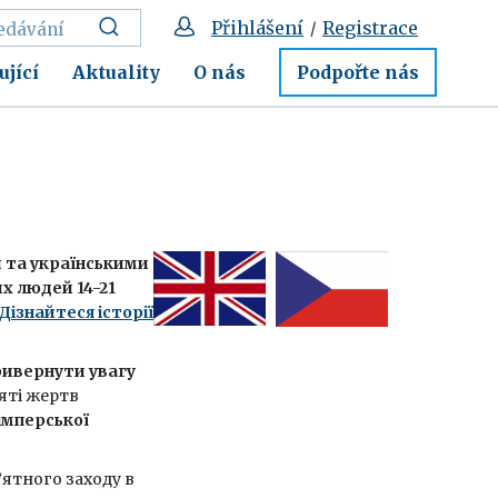
Přihlášení
Registrace
/
ující
Aktuality
O nás
Podpořte nás
 та українськими
х людей 14-21
Дізнайтеся історії
ривернути увагу
’яті жертв
імперської
’ятного заходу в