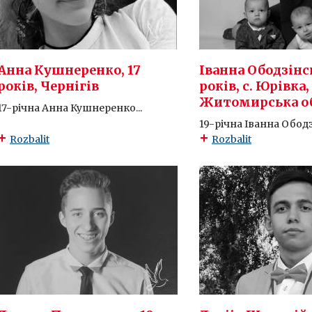
Анна Кушнеренко, 17
Іванна Ободзінсь
років, Чернігів
років, с. Юрівка,
Житомирська о
17-річна Анна Кушнеренко...
19-річна Іванна Ободз
Rozbalit
Rozbalit