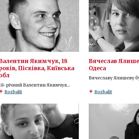
Валентин Якимчук, 18
Вячеслав Ялишев
років, Пісківка, Київська
Одеса
обл
Вячеславу Ялишеву було
18-річний Валентин Якимчук...
Rozbalit
Rozbalit