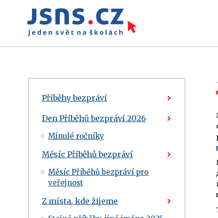
Příběhy bezpráví
Den Příběhů bezpráví 2026
Minulé ročníky
Měsíc Příběhů bezpráví
Měsíc Příběhů bezpráví pro
veřejnost
Z místa, kde žijeme