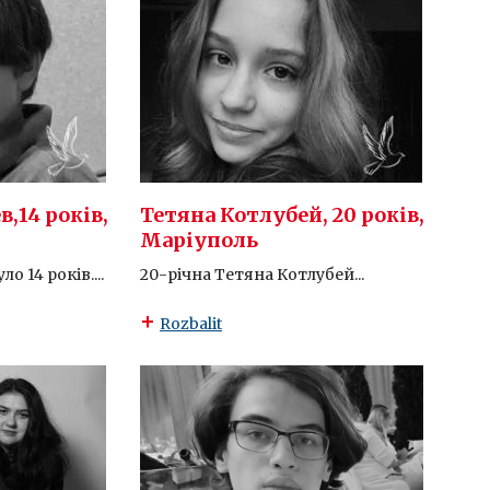
,14 років,
Тетяна Котлубей, 20 років,
Маріуполь
 14 років....
20-річна Тетяна Котлубей...
Rozbalit