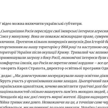
У відео можна включити українські субтитри.
„
Сьогоднішня Росія переслідує свої імперські інтереси агреси
Союз у минулому
. Вона не поважає міжнародне право, сувере
злочини. Протягом кількох попередніх випусків Дня Історій б
вторгненням на нашу територію у 1968 році та наступною ок
території України після окупації Криму. Тривалий час впливов
применшували загрозу з боку Росії, економічні інтереси бу
комфортна ілюзія, що Росія не перетне певні кордони – все ц
говорить Карел Страхота, директор освітньої програми Один
І додає: „
Ми довгостроково зосереджували нашу освітню діяльні
беруть участь у організованих нами заходах. Цьогорічний п
українським одноліткам, хочемо висвітлити трагічні долі баг
національностей спільно вшанують пам’ять молодих людей, за
Неподалік від нас досі гинуть мирні жителі. Щодня надходят
Війна триває вже довго. Незважаючи на це, а точніше саме че
відбувається, ми не повинні до цього звикати. Україна і нада