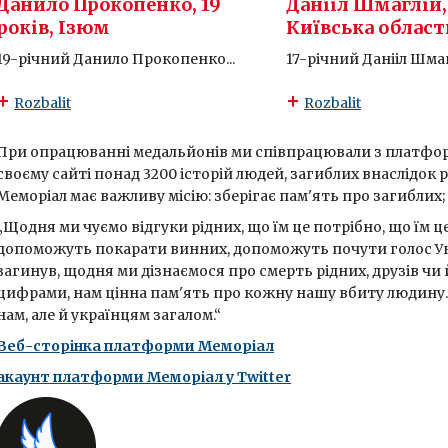
Данило Прокопенко, 19
Данііл Шмаглій, 
років, Ізюм
Київська област
19-річний Данило Прокопенко...
17-річний Данііл Шмаг
Rozbalit
Rozbalit
При опрацюванні медальйонів ми співпрацювали з платформ
своєму сайті понад 3200 історій людей, загиблих внаслідок 
Меморіал має важливу місію: зберігає пам'ять про загиблих;
„Щодня ми чуємо відгуки рідних, що їм це потрібно, що їм ц
допоможуть покарати винних, допоможуть почути голос Укра
загинув, щодня ми дізнаємося про смерть рідних, друзів чи 
цифрами, нам цінна пам'ять про кожну нашу вбиту людину.
нам, але й українцям загалом.“
Веб-сторінка платформи Меморіал
акаунт платформи Меморіал у Twitter