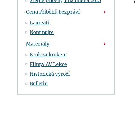
Stejné příběhy, jiná jména 2025
Cena Příběhů bezpráví
Laureáti
Nominujte
Materiály
Krok za krokem
Filmy/ AV Lekce
Historická výročí
Bulletin