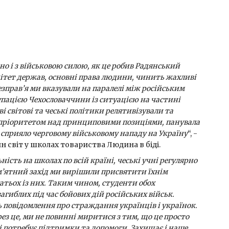
вно і з військовою силою, як це робив Радянський
нітет держав, основні права людини, чинить жахливі
езправ’я ми вказували на паралелі між російським
упацією Чехословаччини із ситуацією на частині
і світові та чеські політики релятивізували та
ли пріоритетом над принциповими позиціями, панувала
е сприяло черговому військовому нападу на Україну
“, -
 світ у школах товариства Людина в біді.
сть на школах по всій країні, чеські учні регулярно
ам’ятний захід ми вирішили присвятити їхнім
атьох із них. Таким чином, студенти обох
гиблих під час бойових дій російських військ.
ь повідомлення про страждання українців і українок.
рез це, ми не повинні миритися з тим, що це просто
лі потребує підтримки та допомоги. Захищає і наше