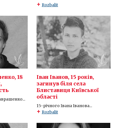
Rozbalit
енко, 18
Іван Іванов, 15 років,
,
загинув біля села
сть
Блиставиця Київської
області
аврашенко...
15-річного Івана Іванова...
Rozbalit