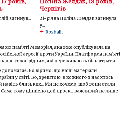
17 років,
Поліна Желдак, 18 років,
ь
Чернігів
лій загинув...
21-річна Поліна Желдак загинула
у...
Rozbalit
ою пам'яті Меморіал, яка вже опублікувала на
російської агресії проти України. Платформа пам'яті
 надає голос рідним, які переживають біль втрати.
е допомагає. Бо віримо, що наші матеріали
їни у світі. Бо, зрештою, в кожного з нас хтось
й навіть близьких... Ми не хочемо, щоб вони стали
 Саме тому ціннісно цей проєкт важливий не лише