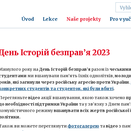
Úvod
Lekce
Naše projekty
Pro vyuč
День Історій безправ’я 2023
Минулого року на
День Історій безправ’я
разом із
чеськими
студентами
ми вшанували пам’ять їхніх однолітків,
молоди
років
,
які загинули через російську агресію проти України
.
конкретних студентів та студенток, які були вбиті
.
Перегляньте
відео
акції вшанування, якою також хочемо
п
до необхідності підтримки України
та у зв’язку з Днем пам
комуністичного режиму
вшанувати всіх жертв російської 
політики.
Також ви можете переглянути
фотогалерею
та
відео
з пам