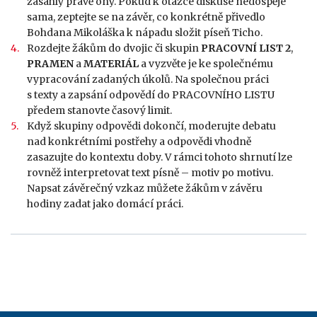
zasáhly právě ony. Pokud k otázce diskuse nedospěje
sama, zeptejte se na závěr, co konkrétně přivedlo
Bohdana Mikoláška k nápadu složit píseň Ticho.
Rozdejte žákům do dvojic či skupin
PRACOVNÍ LIST 2
,
PRAMEN
a
MATERIÁL
a vyzvěte je ke společnému
vypracování zadaných úkolů. Na společnou práci
s texty a zapsání odpovědí do PRACOVNÍHO LISTU
předem stanovte časový limit.
Když skupiny odpovědi dokončí, moderujte debatu
nad konkrétními postřehy a odpovědi vhodně
zasazujte do kontextu doby. V rámci tohoto shrnutí lze
rovněž interpretovat text písně – motiv po motivu.
Napsat závěrečný vzkaz můžete žákům v závěru
hodiny zadat jako domácí práci.