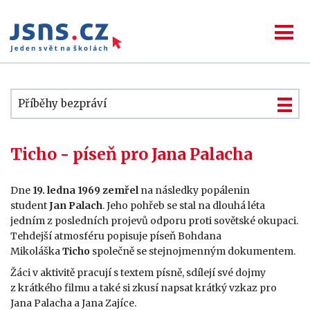
Příběhy bezpráví
Ticho - píseň pro Jana Palacha
Dne
19. ledna 1969
zemřel
na následky popálenin
student
Jan Palach
. Jeho pohřeb se stal na dlouhá léta
jedním z posledních projevů odporu proti sovětské okupaci.
Tehdejší atmosféru popisuje píseň Bohdana
Mikoláška
Ticho
společně se stejnojmenným dokumentem.
Žáci v aktivitě pracují s textem písně, sdílejí své dojmy
z krátkého filmu a také si zkusí napsat krátký vzkaz pro
Jana Palacha a Jana Zajíce.