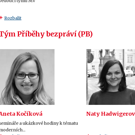
Vedoucí týmu MV
Rozbalit
Tým
Příběhy bezpráví (PB)
Aneta Kočíková
Naty Hadwigerov
semináře a ukázkové hodiny k tématu
moderních...