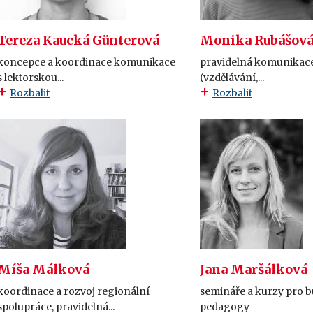
Tereza Kaucká Günterová
Monika Rubášov
koncepce a koordinace komunikace
pravidelná komunikace
s lektorskou...
(vzdělávání,...
Rozbalit
Rozbalit
Míša Málková
Jana Maršálková
koordinace a rozvoj regionální
semináře a kurzy pro 
spolupráce, pravidelná...
pedagogy