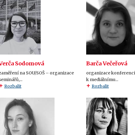
Verča Sodomová
Barča Večeřová
zaměření na SOU/SOŠ – organizace
organizace konferenc
seminářů,...
k mediálnímu...
Rozbalit
Rozbalit