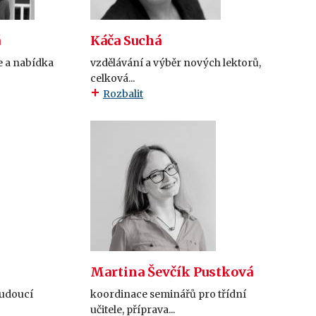
á
Káča Suchá
 a nabídka
vzdělávání a výběr nových lektorů,
celková...
Rozbalit
Martina Ševčík Pustková
budoucí
koordinace seminářů pro třídní
učitele, příprava...