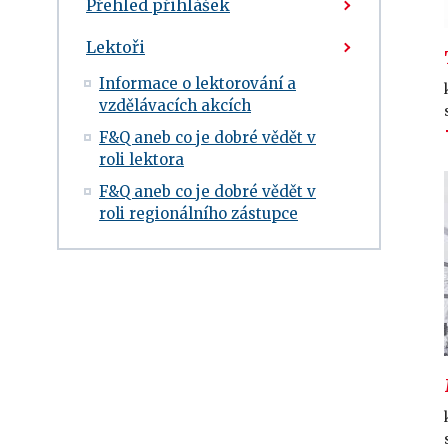
Přehled přihlášek
Lektoři
Informace o lektorování a
vzdělávacích akcích
F&Q aneb co je dobré vědět v
roli lektora
F&Q aneb co je dobré vědět v
roli regionálního zástupce