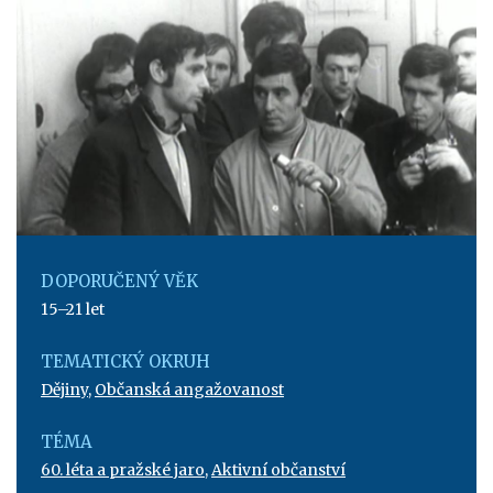
DOPORUČENÝ VĚK
15–21 let
TEMATICKÝ OKRUH
Dějiny
,
Občanská angažovanost
TÉMA
60. léta a pražské jaro
,
Aktivní občanství