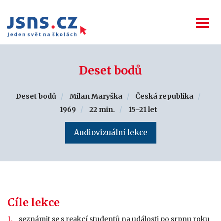
Deset bodů
Deset bodů
Milan Maryška
Česká republika
1969
22 min.
15–21 let
Audiovizuální lekce
Cíle lekce
seznámit se s reakcí studentů na události po srpnu roku