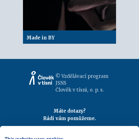
Made in BY
© Vzdělávací program
JSNS
Člověk v tísni, o. p. s.
Máte dotazy?
Rádi vám pomůžeme.
Kontaktujte nás
|
FAQ
Odebírejte newslettery
This website uses cookies