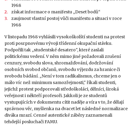
1968
získat informace o manifestu „Deset bodů“
zaujmout vlastní postoj vůči manifestu a situaci v roce
1968
V listopadu 1968 vyhlásili vysokoškolští studenti na protest
proti posrpnovému vývoji třídenní okupační stávku.
Podpořili tak „studentské desatero", které zaslali
politickému vedení. V něm mimo jiné požadovali zrušení
cenzury, svobodu slova, shromažďování, dodržování
osobních svobod občanů, svobodu výjezdu za hranice či
svobodu bádání. „Není v tom radikalismus, chceme jen o
málo víc než minimum samozřejmosti," říkali studenti,
jejichž protest podporovali středoškoláci, dělníci, široká
veřejnost i někteří profesoři. Jakkoli je ze studentů
vystupujících v dokumentu cítit naděje a víra v to, že dělají
správnou věc, myšlenka na dvacet let následné normalizace
diváka mrazí. Cenné autentické záběry zaznamenali
tehdejší posluchači FAMU.