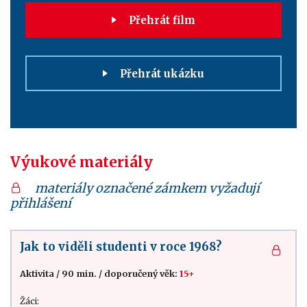
Přehrát film
Přehrát ukázku
Výukové materiály
materiály označené zámkem vyžadují
přihlášení
Jak to viděli studenti v roce 1968?
Aktivita
/
90 min.
/
doporučený věk:
15+
Žáci: