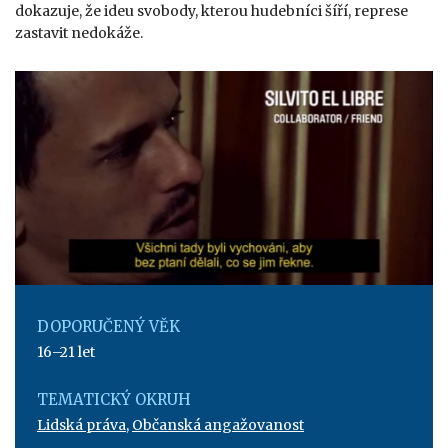
dokazuje, že ideu svobody, kterou hudebníci šíří, represe
zastavit nedokáže.
DOPORUČENÝ VĚK
16–21 let
TEMATICKÝ OKRUH
Lidská práva
,
Občanská angažovanost