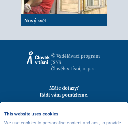
Nový svět
© Vzdělávací program
JSNS
Člověk v tísni, o. p. s.
Máte dotazy?
Rádi vám pomůžeme.
Kontaktujte nás
|
FAQ
Odebírejte newslettery
This website uses cookies
We use cookies to personalise content and ads, to provide
Mapa webu
|
Kariéra