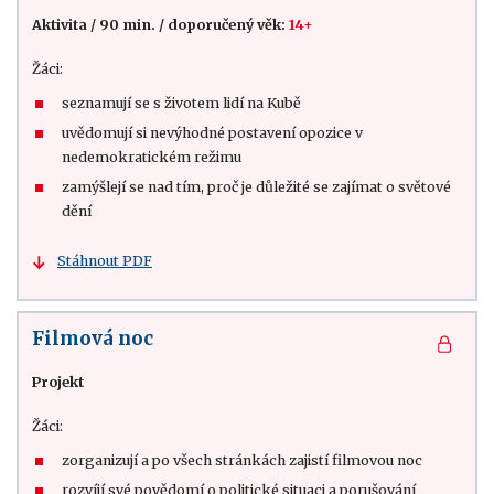
Aktivita
/
90 min.
/
doporučený věk:
14+
Žáci:
seznamují se s životem lidí na Kubě
uvědomují si nevýhodné postavení opozice v
nedemokratickém režimu
zamýšlejí se nad tím, proč je důležité se zajímat o světové
dění
Stáhnout PDF
Filmová noc
Projekt
Žáci:
zorganizují a po všech stránkách zajistí filmovou noc
rozvíjí své povědomí o politické situaci a porušování