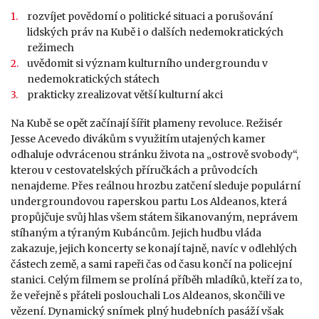
rozvíjet povědomí o politické situaci a porušování
lidských práv na Kubě i o dalších nedemokratických
režimech
uvědomit si význam kulturního undergroundu v
nedemokratických státech
prakticky zrealizovat větší kulturní akci
Na Kubě se opět začínají šířit plameny revoluce. Režisér
Jesse Acevedo divákům s využitím utajených kamer
odhaluje odvrácenou stránku života na „ostrově svobody“,
kterou v cestovatelských příručkách a průvodcích
nenajdeme. Přes reálnou hrozbu zatčení sleduje populární
undergroundovou raperskou partu Los Aldeanos, která
propůjčuje svůj hlas všem státem šikanovaným, neprávem
stíhaným a týraným Kubáncům. Jejich hudbu vláda
zakazuje, jejich koncerty se konají tajně, navíc v odlehlých
částech země, a sami rapeři čas od času končí na policejní
stanici. Celým filmem se prolíná příběh mladíků, kteří za to,
že veřejně s přáteli poslouchali Los Aldeanos, skončili ve
vězení. Dynamický snímek plný hudebních pasáží však