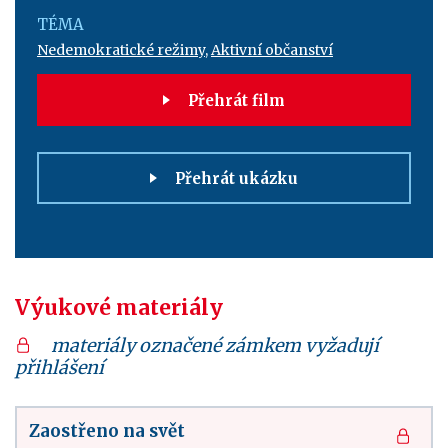
TÉMA
Nedemokratické režimy
,
Aktivní občanství
Přehrát film
Přehrát ukázku
Výukové materiály
materiály označené zámkem vyžadují
přihlášení
Zaostřeno na svět