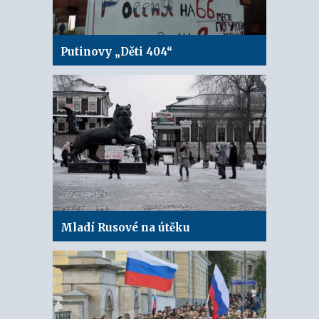
Putinovy „Děti 404“
Mladí Rusové na útěku