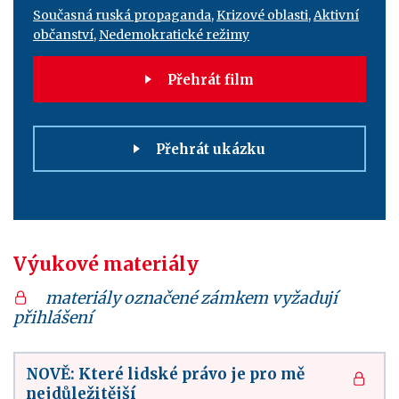
Současná ruská propaganda
,
Krizové oblasti
,
Aktivní
občanství
,
Nedemokratické režimy
Přehrát film
Přehrát ukázku
Výukové materiály
materiály označené zámkem vyžadují
přihlášení
NOVĚ: Které lidské právo je pro mě
nejdůležitější