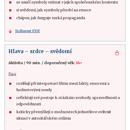
se naučí symboly vnímat v jejich společenském kontextu
si uvědomí, jak symboly působí na emoce
chápou, jak funguje ruská propaganda
Stáhnout PDF
Hlava – srdce – svědomí
Aktivita
/
90 min.
/
doporučený věk:
14+
Žáci:
rozlišují při interpretaci filmu mezi fakty, emocemi a
hodnotovými soudy
reflektují své postoje k otázkám svobody, spravedlnosti a
odpovědnosti
kriticky přemýšlejí o možnostech jednotlivce ovlivnit
situaci v autoritářském režimu