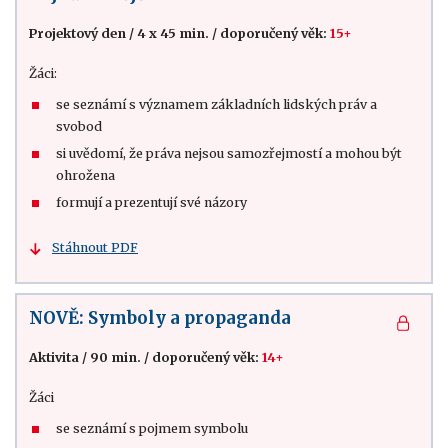
Projektový den
/
4 x 45 min.
/
doporučený věk:
15+
Žáci:
se seznámí s významem základních lidských práv a
svobod
si uvědomí, že práva nejsou samozřejmostí a mohou být
ohrožena
formují a prezentují své názory
Stáhnout PDF
NOVĚ: Symboly a propaganda
Aktivita
/
90 min.
/
doporučený věk:
14+
Žáci
se seznámí s pojmem symbolu