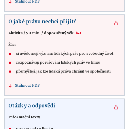
Stáhnout PDF
O jaké právo nechci přijít?
Aktivita
/
90 min.
/
doporučený věk:
14+
Žáci:
si uvědomují význam lidských práv pro svobodný život
rozpoznávají porušování lidských práv ve filmu
přemýšlejí, jak lze lidská práva chránit ve společnosti
Stáhnout PDF
Otázky a odpovědi
Informační texty
propaganda v Rusku