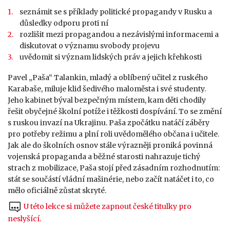
seznámit se s příklady politické propagandy v Rusku a
důsledky odporu proti ní
rozlišit mezi propagandou a nezávislými informacemi a
diskutovat o významu svobody projevu
uvědomit si význam lidských práv a jejich křehkosti
Pavel „Paša“ Talankin, mladý a oblíbený učitel z ruského
Karabaše, miluje klid šedivého maloměsta i své studenty.
Jeho kabinet býval bezpečným místem, kam děti chodily
řešit obyčejné školní potíže i těžkosti dospívání. To se změní
s ruskou invazí na Ukrajinu. Paša zpočátku natáčí záběry
pro potřeby režimu a plní roli uvědomělého občana i učitele.
Jak ale do školních osnov stále výrazněji proniká povinná
vojenská propaganda a běžné starosti nahrazuje tichý
strach z mobilizace, Paša stojí před zásadním rozhodnutím:
stát se součástí vládní mašinérie, nebo začít natáčet i to, co
mělo oficiálně zůstat skryté.
U této lekce si můžete zapnout české titulky pro
neslyšící
.