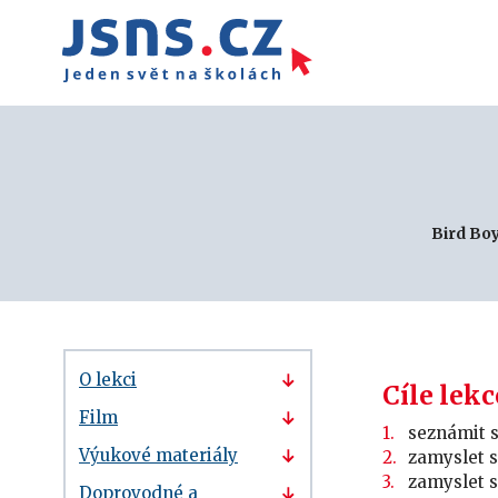
Bird Bo
O lekci
Cíle lekc
Film
seznámit s
Výukové materiály
zamyslet 
zamyslet s
Doprovodné a