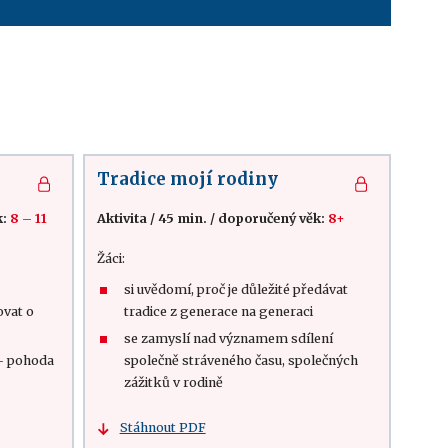
Tradice mojí rodiny
k:
8 – 11
Aktivita
/
45 min.
/
doporučený věk:
8+
Žáci:
si uvědomí, proč je důležité předávat
ovat o
tradice z generace na generaci
se zamyslí nad významem sdílení
– pohoda
společně stráveného času, společných
zážitků v rodině
Stáhnout PDF