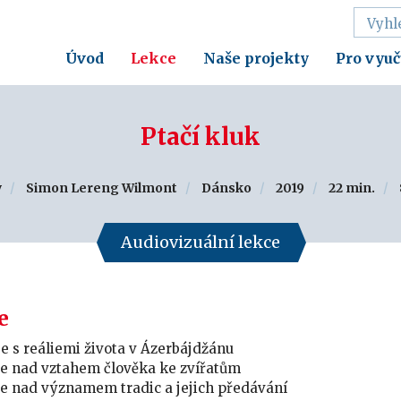
Úvod
Lekce
Naše projekty
Pro vyuč
Ptačí kluk
y
Simon Lereng Wilmont
Dánsko
2019
22 min.
Audiovizuální lekce
e
e s reáliemi života v Ázerbájdžánu
se nad vztahem člověka ke zvířatům
e nad významem tradic a jejich předávání