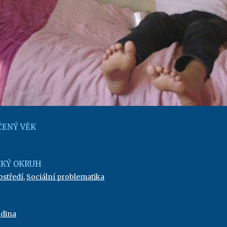
ENÝ VĚK
KÝ OKRUH
ostředí
,
Sociální problematika
dina