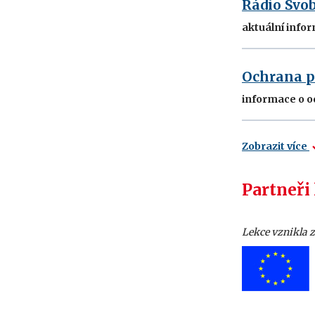
Rádio Svob
aktuální info
Ochrana p
informace o oc
Zobrazit více
Partneři
Lekce vznikla 