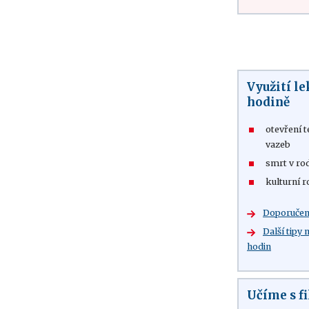
Využití le
hodině
otevření t
vazeb
smrt v ro
kulturní r
Doporučená
Další tipy
hodin
Učíme s 