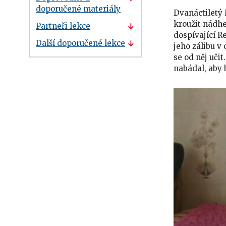
doporučené materiály
Dvanáctiletý 
kroužit nádhe
Partneři lekce
dospívající R
Další doporučené lekce
jeho zálibu v
se od něj uči
nabádal, aby 