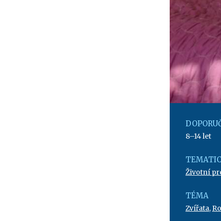
DOPORUČ
8–14 let
TEMATIC
Životní pr
TÉMA
Zvířata
,
Ro