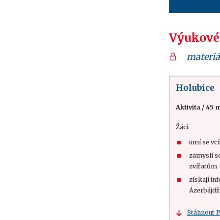
Výukové
materiá
Holubice
Aktivita
/
45 m
Žáci:
umí se vcí
zamyslí s
zvířatům
získají in
Ázerbájdž
Stáhnout 