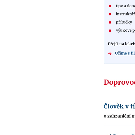
tipy a dop
instruktáž
příručky
výukové p
Přejít na lekci
Učíme s f
Doprovod
Člověk v t
o zahraniční mi