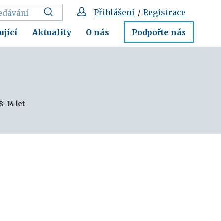
Přihlášení
Registrace
/
ující
Aktuality
O nás
Podpořte nás
8–14 let