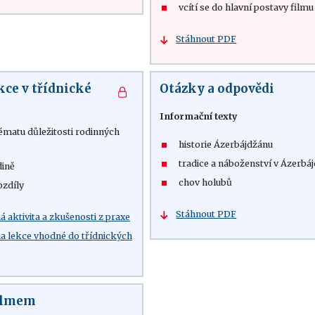
vcítí se do hlavní postavy filmu
Stáhnout PDF
kce v třídnické
Otázky a odpovědi
Informační texty
ématu důležitosti rodinných
historie Ázerbájdžánu
tradice a náboženství v Ázerbá
dině
chov holubů
ozdíly
Stáhnout PDF
 aktivita a zkušenosti z praxe
 na lekce vhodné do třídnických
filmem