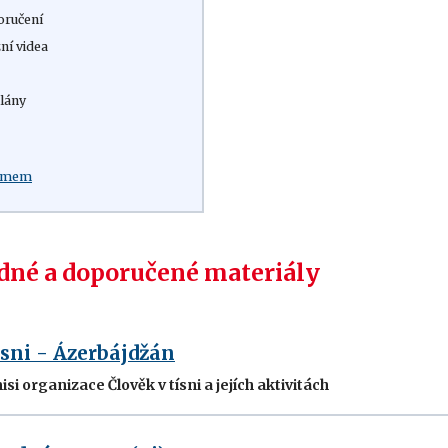
oručení
ní videa
lány
:
ilmem
né a doporučené materiály
ísni - Ázerbájdžán
si organizace Člověk v tísni a jejích aktivitách