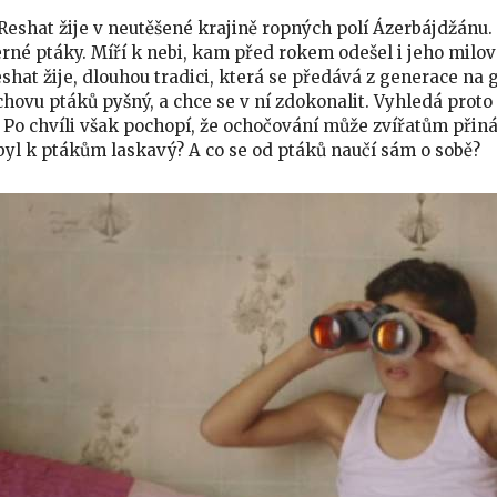
Reshat žije v neutěšené krajině ropných polí Ázerbájdžánu.
rné ptáky. Míří k nebi, kam před rokem odešel i jeho milov
eshat žije, dlouhou tradici, která se předává z generace na 
 chovu ptáků pyšný, a chce se v ní zdokonalit. Vyhledá pro
t. Po chvíli však pochopí, že ochočování může zvířatům přiná
byl k ptákům laskavý? A co se od ptáků naučí sám o sobě?