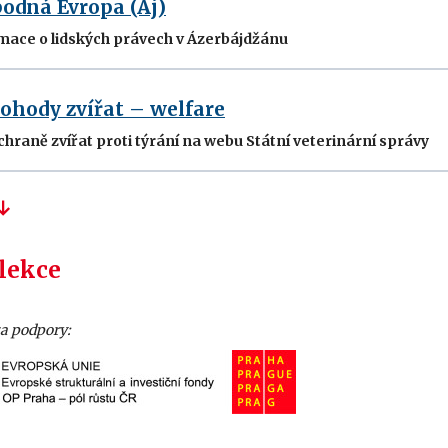
odná Evropa (Aj)
rmace o lidských právech v Ázerbájdžánu
ohody zvířat – welfare
hraně zvířat proti týrání na webu Státní veterinární správy
 lekce
za podpory: