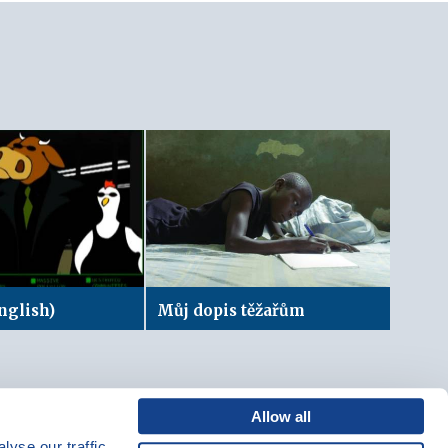
nglish)
Můj dopis těžařům
Allow all
yse our traffic.