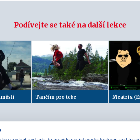
Podívejte se také na další lekce
dměstí
Tančím pro tebe
Meatrix (E
s
ise content and ads, to provide social media features and to anal