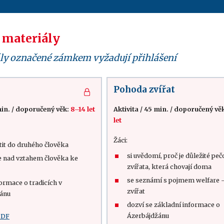
 materiály
ly označené zámkem vyžadují přihlášení
Pohoda zvířat
in.
/
doporučený věk:
8–14 let
Aktivita
/
45 min.
/
doporučený vě
let
Žáci:
tit do druhého člověka
si uvědomí, proč je důležité peč
e nad vztahem člověka ke
zvířata, která chovají doma
se seznámí s pojmem welfare 
formace o tradicích v
zvířat
ánu
dozví se základní informace o
Ázerbájdžánu
PDF