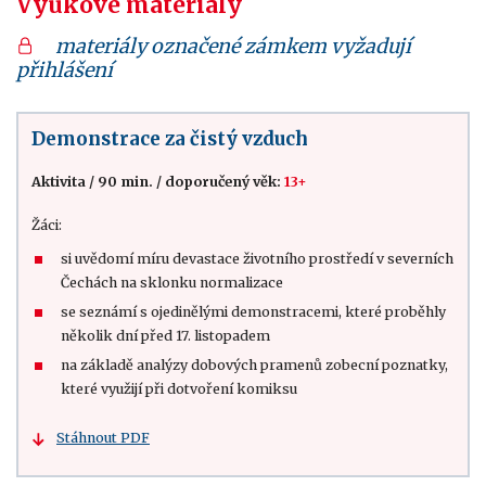
Výukové materiály
materiály označené zámkem vyžadují
přihlášení
Demonstrace za čistý vzduch
Aktivita
/
90 min.
/
doporučený věk:
13+
Žáci:
si uvědomí míru devastace životního prostředí v severních
Čechách na sklonku normalizace
se seznámí s ojedinělými demonstracemi, které proběhly
několik dní před 17. listopadem
na základě analýzy dobových pramenů zobecní poznatky,
které využijí při dotvoření komiksu
Stáhnout PDF