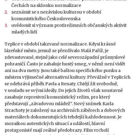
Čechách na sklonku normalizace
seznámit se s nezávislou kulturou v období
komunistického Československa
uvědomit si význam protirežimních občanských aktivit
mladých lidí
Teplice v období takzvané normalizace. Kdysi krásné
lázeňské město, jemuž se přezdívalo Malá Paříž, je
zdevastované, stejně jako celé severozápadní průmyslové
pohraničí. Často je zahaluje hustý smog, v němž není vidět
ani na dva metry. Jsou také baštou specifického punku a
městem výjimečné alternativní kultury. Převážně v Teplicích
se odehrává příběh Pavla a Renaty. Chtějí žít svobodně,
v souladu se svými ideály. Do jejich životů však soustavně
zasahuje represivní komunistický režim, pro který
představují „závadovou mládež“. Nový snímek Karla
Strachoty je založený na archivních záběrech a dobových
materiálech dokumentujících tehdejší každodennost. Je
mozaikou autentických situací a událostí, hlavní
protagonisté mají reálné předobrazy. Film vrcholí