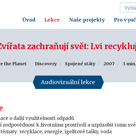
Úvod
Lekce
Naše projekty
Pro vyuč
Zvířata zachraňují svět: Lvi recykluj
e the Planet
Discovery
Spojené státy
2007
3 min
Audiovizuální lekce
e
ace o další využitelnosti odpadů
tní zodpovědnost k životnímu prostředí a uzpůsobit tomu sv
 tématy: recyklace, energie, igelitové tašky, voda