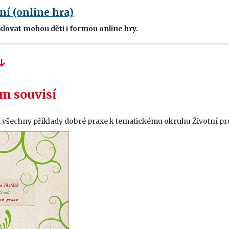
í (online hra)
klovat mohou děti i formou online hry.
m souvisí
a všechny příklady dobré praxe k tematickému okruhu Životní pro