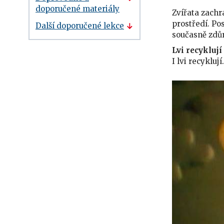
doporučené materiály
Zvířata zachr
prostředí. Po
Další doporučené lekce
současně zdůr
Lvi recyklují
I lvi recykluj