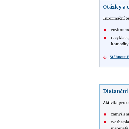
Otázky a 
Informační te
environme
recyklace,
komodity
Stáhnout 
Distanční
Aktivita pro 
zamyšlení
tvorba pl
materiálů