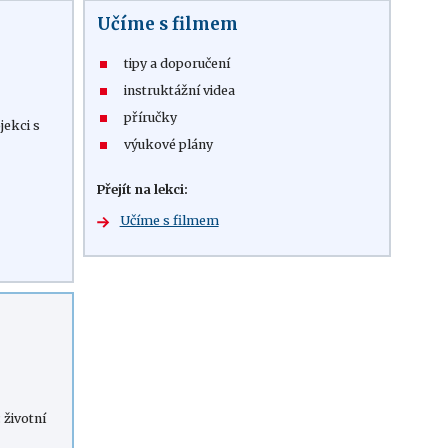
Učíme s filmem
tipy a doporučení
instruktážní videa
příručky
jekci s
výukové plány
Přejít na lekci:
Učíme s filmem
 životní