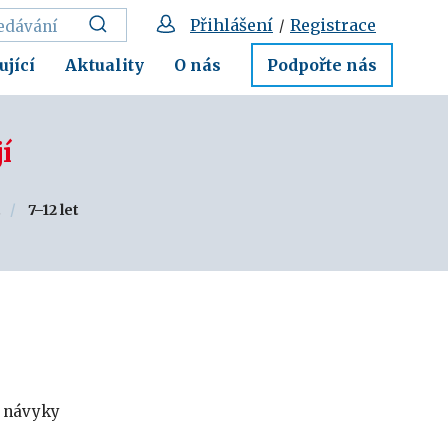
Přihlášení
Registrace
/
ující
Aktuality
O nás
Podpořte nás
í
.
7–12 let
é návyky