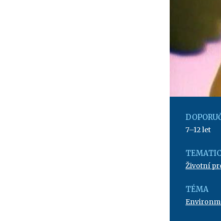
DOPORUČ
7–12 let
TEMATIC
Životní pr
TÉMA
Environme