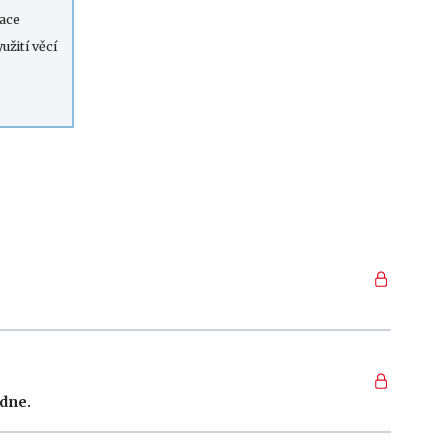
lace
žití věcí
edne.