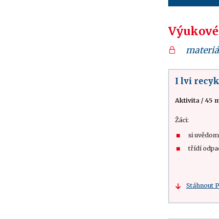
Výukové
materiá
I lvi recyk
Aktivita
/
45 m
Žáci:
si uvědomu
třídí odp
Stáhnout 