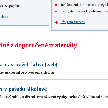
uvědomění si důležitosti recyk
yklaci papíru
zamyšlení se nad opětovném vyu
ktivitu
Přejít na aktivitu
né a doporučené materiály
 plastových lahví (web)
vný materiál pro tvoření s dětmi.
 TV pořadu Šikulové
na výrobky s dětmi. Pro oživení výuky, nebo deštivého odpol