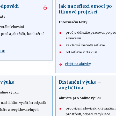
odpovědi
Jak na reflexi emocí po
filmové projekci
xty
Informační texty
ntální chování
proč je důležité pracovat po pro
 proč a jak třídit, konkrétní
emocemi
základní metody reflexe
PDF
od reflexe k diskuzi
Přejít na aktivity
 výuka
Distanční výuka –
angličtina
online výuku
Aktivita pro online výuku
 nad dalším využitím odpadů
procvičení slovíček k tématům:
akátu z recyklovatelných
prostředí, odpad, recyklace