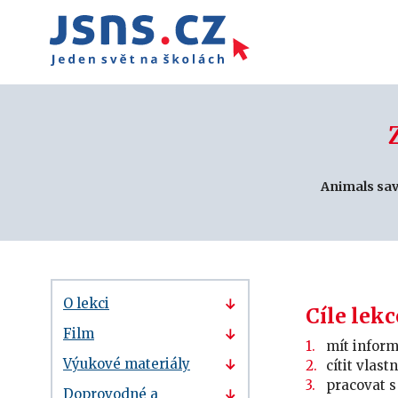
Animals sav
O lekci
Cíle lekc
Film
mít inform
Výukové materiály
cítit vlas
pracovat s
Doprovodné a