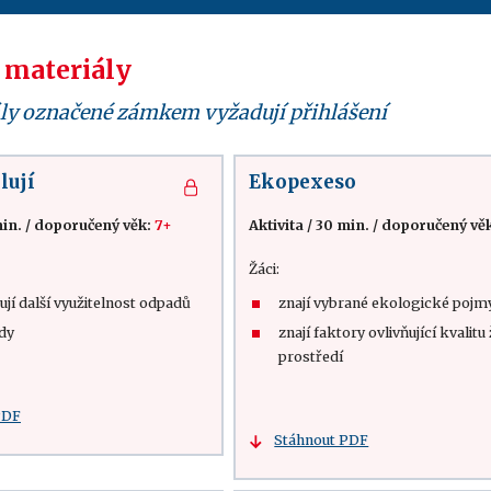
 materiály
ly označené zámkem vyžadují přihlášení
lují
Ekopexeso
in.
/
doporučený věk:
7+
Aktivita
/
30 min.
/
doporučený vě
Žáci:
jí další využitelnost odpadů
znají vybrané ekologické pojm
ady
znají faktory ovlivňující kvalitu
prostředí
PDF
Stáhnout PDF