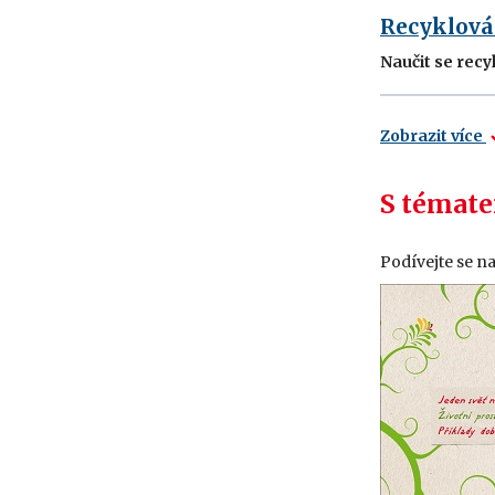
Recyklován
Naučit se recy
Zobrazit více
S témate
Podívejte se n