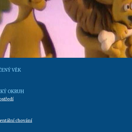
ENÝ VĚK
KÝ OKRUH
ostředí
ntální chování