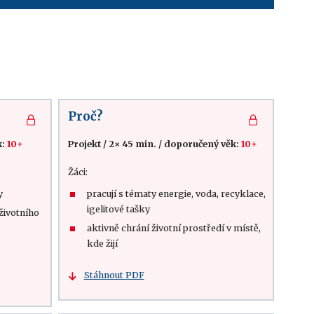
Proč?
k:
10+
Projekt
/
2× 45 min.
/
doporučený věk:
10+
Žáci:
y
pracují s tématy energie, voda, recyklace,
igelitové tašky
 životního
aktivně chrání životní prostředí v místě,
kde žijí
Stáhnout PDF