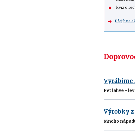
kvíz o rec
Přejít na a
Doprovod
Vyrábíme z
Pet lahve - le
Výrobky z
Mnoho nápadů 