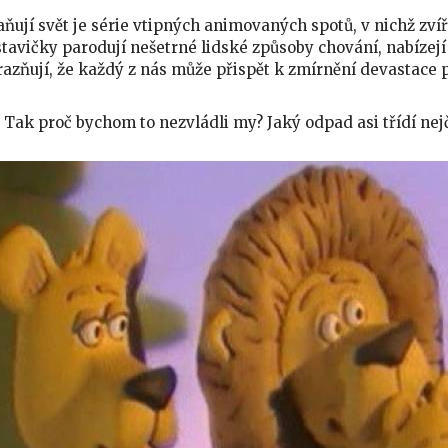
aňují svět je série vtipných animovaných spotů, v nichž zvíř
stavičky parodují nešetrné lidské způsoby chování, nabízejí t
azňují, že každý z nás může přispět k zmírnění devastace p
í. Tak proč bychom to nezvládli my? Jaký odpad asi třídí nejč