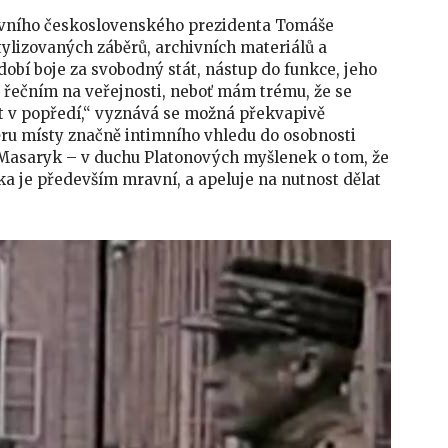
 prvního československého prezidenta Tomáše
ylizovaných záběrů, archivních materiálů a
bí boje za svobodný stát, nástup do funkce, jeho
d řečním na veřejnosti, neboť mám trému, že se
át v popředí,“ vyznává se možná překvapivě
věru místy značně intimního vhledu do osobnosti
asaryk – v duchu Platonových myšlenek o tom, že
ka je především mravní, a apeluje na nutnost dělat