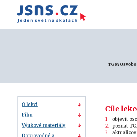
TGM Osvobod
O lekci
Cíle lekc
Film
objevit os
Výukové materiály
poznat TGM
aktualizov
Doprovodné a