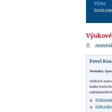
TÉMA
První rep
Výukové
materiá
Pavel Kos
Novinka: Spec
Výukové mater
knihy Pavla K
nakladatelstv
TGM prez
TGM a Slov