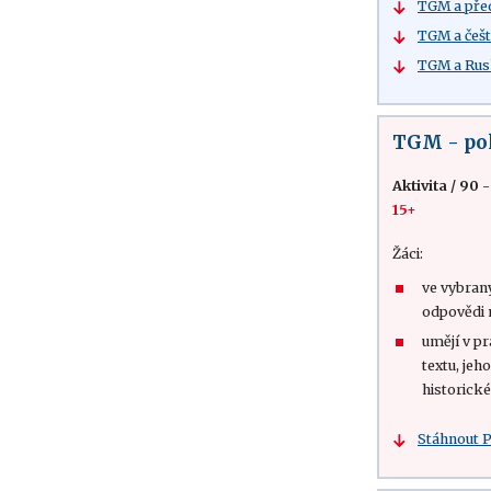
TGM a pře
TGM a češ
TGM a Ru
TGM - pol
Aktivita
/
90 -
15+
Žáci:
ve vybran
odpovědi 
umějí v p
textu, je
historick
Stáhnout 