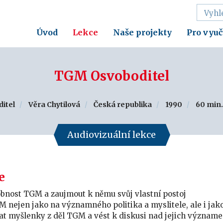
Úvod
Lekce
Naše projekty
Pro vyuč
TGM Osvoboditel
itel
Věra Chytilová
Česká republika
1990
60 min.
Audiovizuální lekce
e
obnost TGM a zaujmout k němu svůj vlastní postoj
 nejen jako na významného politika a myslitele, ale i jako
at myšlenky z děl TGM a vést k diskusi nad jejich význam