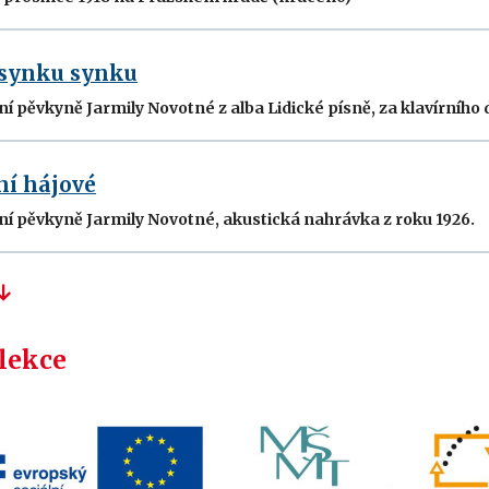
 synku synku
ní pěvkyně Jarmily Novotné z alba Lidické písně, za klavírníh
ní hájové
ní pěvkyně Jarmily Novotné, akustická nahrávka z roku 1926.
 lekce