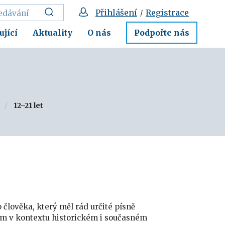
Přihlášení
Registrace
/
ující
Aktuality
O nás
Podpořte nás
12–21 let
 člověka, který měl rád určité písně
em v kontextu historickém i současném