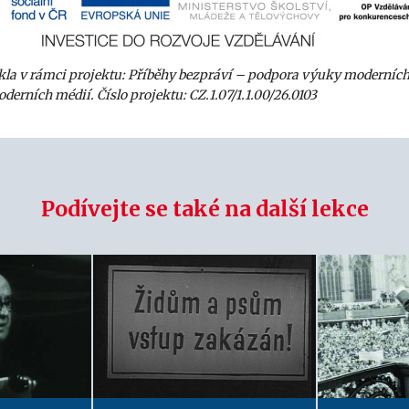
ikla v rámci projektu: Příběhy bezpráví – podpora výuky moderníc
derních médií. Číslo projektu: CZ.1.07/1.1.00/26.0103
Podívejte se také na další lekce