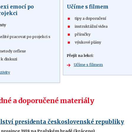
lexi emocí po
Učíme s filmem
rojekci
tipy a doporučení
xty
instruktážní videa
příručky
ležité pracovat po projekci s
výukové plány
metody reflexe
Přejít na lekci:
 k diskuzi
Učíme s filmem
ktivity
né a doporučené materiály
lství presidenta československé republiky
 prosince 1918 na Pražském hradě (kráceno)