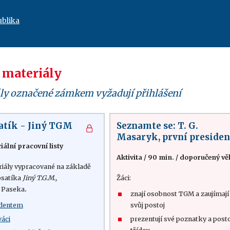
ublika
 materiály
ly označené zámkem vyžadují přihlášení
atík - Jiný TGM
Seznamte se: T. G.
Masaryk, první presiden
iální pracovní listy
Aktivita
/
90 min.
/
doporučený vě
iály vypracované na základě
osatíka
Jiný T.G.M.,
Žáci:
í Paseka
.
znají osobnost TGM a zaujímaj
identem
svůj postoj
áci
prezentují své poznatky a post