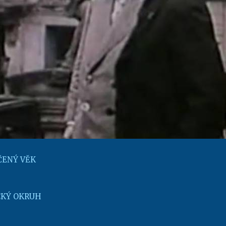
ENÝ VĚK
KÝ OKRUH