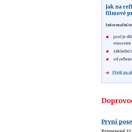
Jak na ref
filmové p
Informační te
proč je dů
emocemi
základní 
od reflexe
Přejít na a
Doprovod
První pose
Pronesené 22.