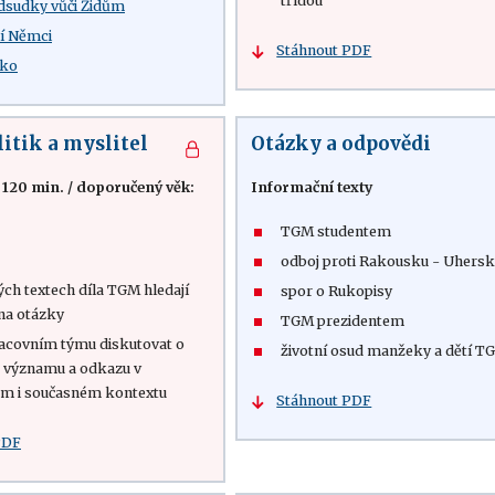
třídou
dsudky vůči Židům
tí Němci
Stáhnout PDF
sko
itik a myslitel
Otázky a odpovědi
 120 min.
/
doporučený věk:
Informační texty
TGM studentem
odboj proti Rakousku - Uhers
ých textech díla TGM hledají
spor o Rukopisy
na otázky
TGM prezidentem
racovním týmu diskutovat o
životní osud manžeky a dětí T
ho významu a odkazu v
ém i současném kontextu
Stáhnout PDF
PDF