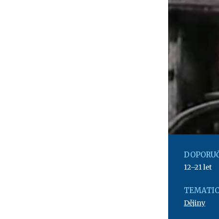
DOPORUČ
12–21 let
TEMATIC
Dějiny