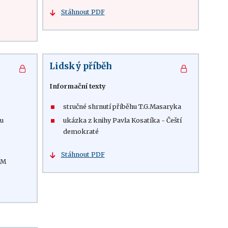
Stáhnout PDF
Lidský příběh
Informační texty
stručné shrnutí příběhu T.G.Masaryka
ku
ukázka z knihy Pavla Kosatíka - Čeští
demokraté
Stáhnout PDF
GM