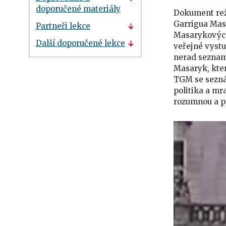
doporučené materiály
Dokument reži
Garrigua Masa
Partneři lekce
Masarykových 
Další doporučené lekce
veřejné vystu
nerad seznamu
Masaryk, kter
TGM se sezná
politika a mr
rozumnou a po