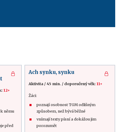
Ach synku, synku
t
Aktivita
/
45 min.
/
doporučený věk:
11+
k:
12+
Žáci:
poznají osobnost TGM odlišným
í k němu
způsobem, než bývá běžné
vnímají texty písní a dokážou jim
oje před
porozumět