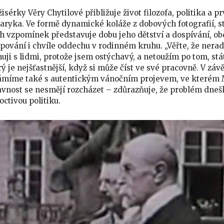
sérky Věry Chytilové přibližuje život filozofa, politika a
ryka. Ve formě dynamické koláže z dobových fotografií, st
vzpomínek představuje dobu jeho dětství a dospívání, obdo
pování i chvíle oddechu v rodinném kruhu. „Věřte, že nera
ji s lidmi, protože jsem ostýchavý, a netoužím po tom, st
ý je nejšťastnější, když si může číst ve své pracovně. V zá
míme také s autentickým vánočním projevem, ve kterém M
avnost se nesmějí rozcházet – zdůrazňuje, že problém dneš
ctivou politiku.