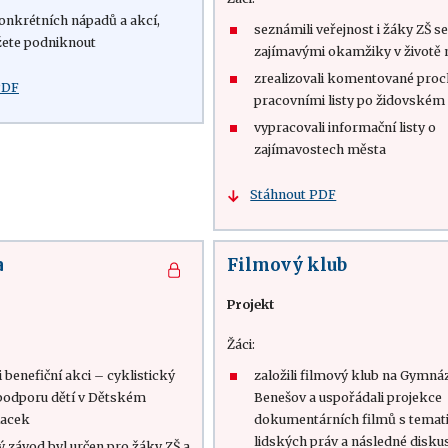
nkrétních nápadů a akcí,
seznámili veřejnost i žáky ZŠ s
ete podniknout
zajímavými okamžiky v životě
zrealizovali komentované proc
PDF
pracovními listy po židovském
vypracovali informační listy o
zajímavostech města
Stáhnout PDF
a
Filmový klub
Projekt
Žáci:
 benefiční akci – cyklistický
založili filmový klub na Gymná
podporu dětí v Dětském
Benešov a uspořádali projekce
acek
dokumentárních filmů s temat
lidských práv a následné disku
ý závod byl určen pro žáky ZŠ a