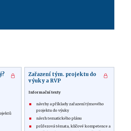
ý?
Zařazení tým. projektu do
výuky a RVP
Informační texty
návrhy a příklady zařazení týmového
projektu do výuky
ojektů
návrh tematického plánu
průřezová témata, klíčové kompetence a