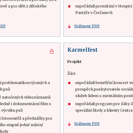
ově a pro děti z dětského
uspořádali promítání v Hospic
Pastýře v Čerčanech
PDF
Stáhnout PDF
Karmelfest
Projekt
Žáci:
li problematikou týraných a
uspořádali benefiční koncert v
h psů
prospěch poskytovatele sociál
služeb lidem s mentálním post
ě natočených videozáznamů
sledně i dokumentární film s
uspořádali program pro žáky 
 výcviku psů
speciální školy a klienty Centra
i fotosoutěž a přednášky pro
Stáhnout PDF
ího stupně jedné místní
školy