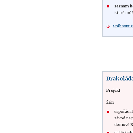
seznam ko
které můž
Stáhnout 
Drakolád
Projekt
Žáci:
uspořádali
závod na 
domově R
cyklistick