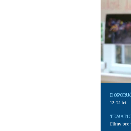
DOPORUČ
12–21 let
TEMATIC
Filmy pro 