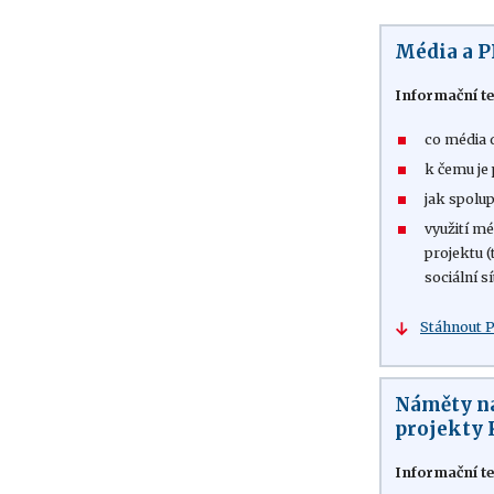
Média a P
Informační te
co média
k čemu je 
jak spolu
využití mé
projektu (
sociální s
Stáhnout 
Náměty n
projekty 
Informační te