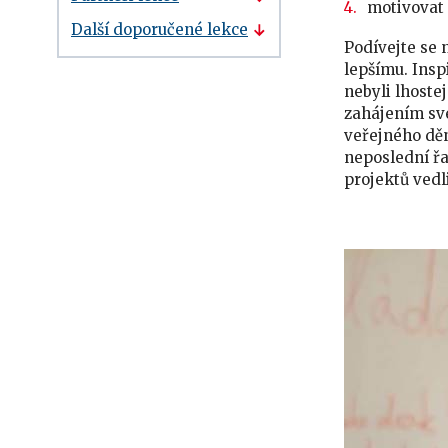
motivovat 
Další doporučené lekce
Podívejte se 
lepšímu. Inspi
nebyli lhoste
zahájením své
veřejného děn
neposlední řa
projektů vedli