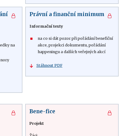
ání
Právní a finanční minimum
Informační texty
na co si dát pozor při pořádání benefiční
ředky na
akce, projekci dokumentu, pořádání
happeningu a dalších veřejných akcí
onory
Stáhnout PDF
Bene-fice
Projekt
Žáci: