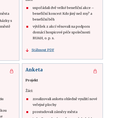
e
uspořádali dvě velké benefiční akce –
 města
benefiční koncert Kdo jiný než my? a
benefiční běh
házky s
 městě
výtěžek z akcí věnovali na podporu
domácí hospicové péče společnosti
RUAH, o. p. s.
Stáhnout PDF
Anketa
Projekt
Žáci:
ziu
zrealizovali anketu ohledně využití nové
veřejné plochy
ikou
prostudovali záměry města
se