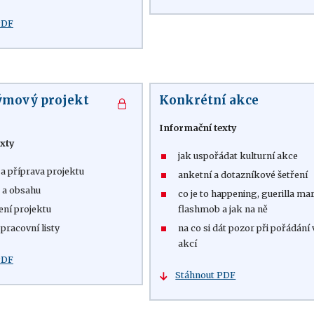
PDF
týmový projekt
Konkrétní akce
Informační texty
xty
jak uspořádat kulturní akce
 a příprava projektu
anketní a dotazníkové šetření
e a obsahu
co je to happening, guerilla ma
ní projektu
flashmob a jak na ně
pracovní listy
na co si dát pozor při pořádání
akcí
PDF
Stáhnout PDF