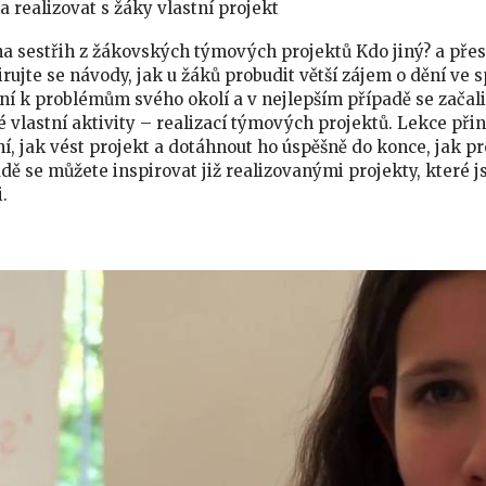
a realizovat s žáky vlastní projekt
na sestřih z žákovských týmových projektů Kdo jiný? a přes
rujte se návody, jak u žáků probudit větší zájem o dění ve s
jní k problémům svého okolí a v nejlepším případě se začal
 vlastní aktivity – realizací týmových projektů. Lekce přiná
í, jak vést projekt a dotáhnout ho úspěšně do konce, jak pr
dě se můžete inspirovat již realizovanými projekty, které js
.