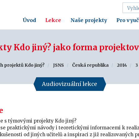
Úvod
Lekce
Naše projekty
Pro vyuč
ty Kdo jiný? jako forma projekto
h projektů Kdo jiný?
JSNS
Česká republika
2014
3
Audiovizuální lekce
e
e s týmovými projekty Kdo jiný?
 se praktickými návody i teoretickými informacemi k reali
kušenosti od jiných učitelů a inspiraci z již realizovaných p