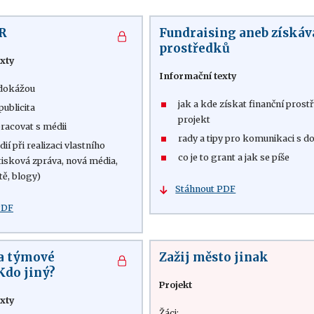
R
Fundraising aneb získáv
prostředků
xty
Informační texty
 dokážou
jak a kde získat finanční prost
publicita
projekt
pracovat s médii
rady a tipy pro komunikaci s d
dií při realizaci vlastního
co je to grant a jak se píše
tisková zpráva, nová média,
ítě, blogy)
Stáhnout PDF
PDF
a týmové
Zažij město jinak
Kdo jiný?
Projekt
xty
Žáci: