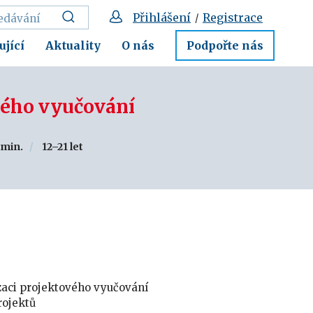
Přihlášení
Registrace
/
ující
Aktuality
O nás
Podpořte nás
vého vyučování
 min.
12–21 let
zaci projektového vyučování
rojektů