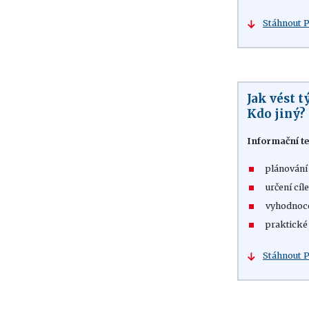
Stáhnout 
Jak vést 
Kdo jiný?
Informační te
plánování
určení cíl
vyhodnoce
praktické 
Stáhnout 