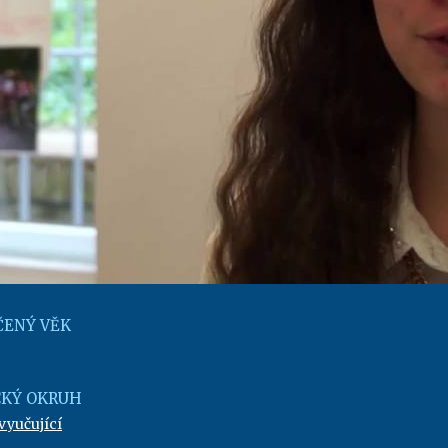
ENÝ VĚK
KÝ OKRUH
vyučující