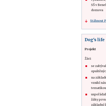
SŠ v Beneš
domova
Stáhnout 
Dog‘s life
Projekt
Žáci:
se zabýva
opuštěnýc
na základ
vznikl ná
tematikou
uspořádal
žáky prvn
základní 