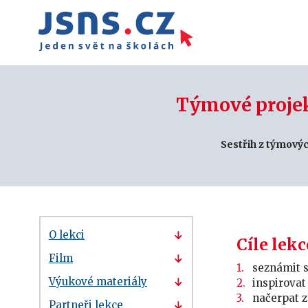
Týmové projek
Sestřih z týmovýc
O lekci
Cíle lekc
Film
seznámit s
Výukové materiály
inspirovat
načerpat z
Partneři lekce