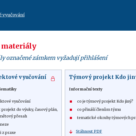
é vyučování
 materiály
ly označené zámkem vyžadují přihlášení
jektové vyučování
Týmový projekt Kdo jin
lematiky
Informační texty
ektové vyučování
co je týmový projekt Kdo jiný?
t projekt do výuky, časový plán,
co přináší členům týmu
mětový přesah
tematické okruhy týmových pr
 meze
Stáhnout PDF
i z praxe