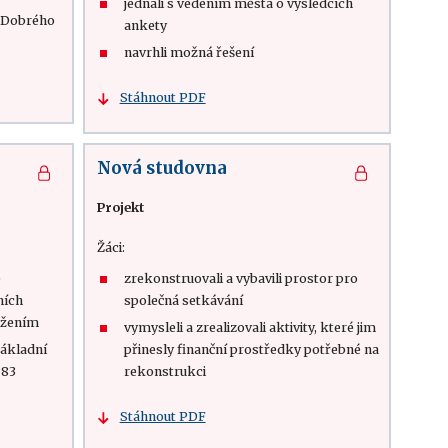
jednali s vedením města o výsledcích
i Dobrého
ankety
navrhli možná řešení
Stáhnout PDF
Nová studovna
Projekt
Žáci:
e
zrekonstruovali a vybavili prostor pro
ních
společná setkávání
ižením
vymysleli a zrealizovali aktivity, které jim
Základní
přinesly finanční prostředky potřebné na
 83
rekonstrukci
Stáhnout PDF