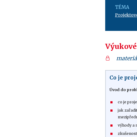
TÉMA
Projektov
Výukové
materiá
Co je pro
Úvod do prob
co je proj
jak zařadi
mezipřed
výhody a
zkušenost