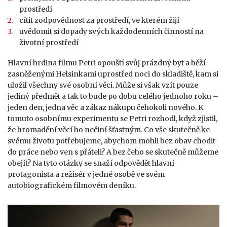
prostředí
cítit zodpovědnost za prostředí, ve kterém žijí
uvědomit si dopady svých každodenních činností na
životní prostředí
Hlavní hrdina filmu Petri opouští svůj prázdný byt a běží
zasněženými Helsinkami uprostřed noci do skladiště, kam si
uložil všechny své osobní věci. Může si však vzít pouze
jediný předmět a tak to bude po dobu celého jednoho roku –
jeden den, jedna věc a zákaz nákupu čehokoli nového. K
tomuto osobnímu experimentu se Petri rozhodl, když zjistil,
že hromadění věcí ho nečiní šťastným. Co vše skutečně ke
svému životu potřebujeme, abychom mohli bez obav chodit
do práce nebo ven s přáteli? A bez čeho se skutečně můžeme
obejít? Na tyto otázky se snaží odpovědět hlavní
protagonista a režisér v jedné osobě ve svém
autobiografickém filmovém deníku.