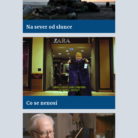
Na sever od slunce
Co se nenosí