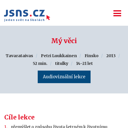
Mý věci
Tavarataivas
Petri Luukkainen
Finsko
2013
52 min.
titulky
14–21 let
Audiovizuální lekce
Cíle lekce
přemýšlet o způsobu života šetrném k životnímu