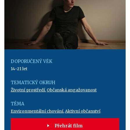
DOPORUČENÝ VĚK
14–21 let
TEMATICKÝ OKRUH
Životní prostředí
,
Občanská angažovanost
TÉMA
Environmentální chování
,
Aktivní občanství
Přehrát film