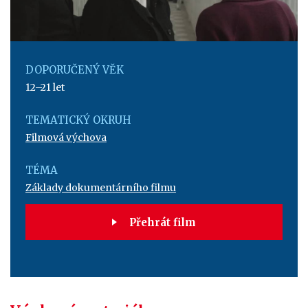
DOPORUČENÝ VĚK
12–21 let
TEMATICKÝ OKRUH
Filmová výchova
TÉMA
Základy dokumentárního filmu
Přehrát film