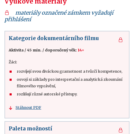
Výukové materiály
materiály označené zámkem vyžadují
přihlášení
Kategorie dokumentárního filmu
Aktivita
/
45 min.
/
doporučený věk:
14+
Žáci:
rozvíjejí svou diváckou gramotnost a tvůrčí kompetence,
osvojí si základy pro interpretační a analytická zkoumání
filmového vyprávění,
rozlišují různé autorské přístupy.
Stáhnout PDF
Paleta možností