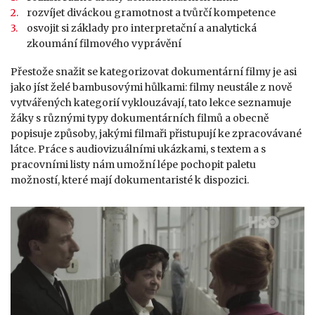
rozvíjet diváckou gramotnost a tvůrčí kompetence
osvojit si základy pro interpretační a analytická
zkoumání filmového vyprávění
Přestože snažit se kategorizovat dokumentární filmy je asi
jako jíst želé bambusovými hůlkami: filmy neustále z nově
vytvářených kategorií vyklouzávají, tato lekce seznamuje
žáky s různými typy dokumentárních filmů a obecně
popisuje způsoby, jakými filmaři přistupují ke zpracovávané
látce. Práce s audiovizuálními ukázkami, s textem a s
pracovními listy nám umožní lépe pochopit paletu
možností, které mají dokumentaristé k dispozici.