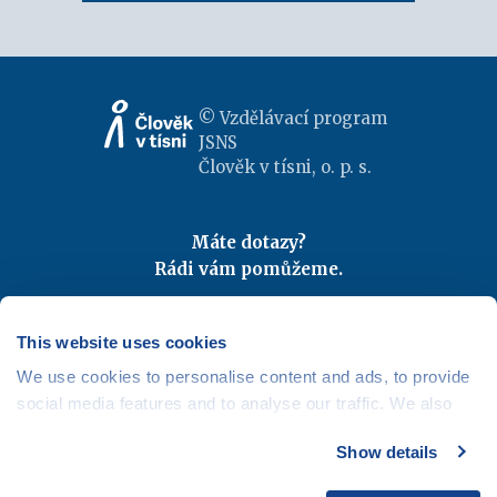
© Vzdělávací program
JSNS
Člověk v tísni, o. p. s.
Máte dotazy?
Rádi vám pomůžeme.
Kontaktujte nás
|
FAQ
Odebírejte newslettery
This website uses cookies
We use cookies to personalise content and ads, to provide
Mapa webu
|
Kariéra
social media features and to analyse our traffic. We also
Osobní údaje
|
Cookies
share information about your use of our site with our social
Show details
media, advertising and analytics partners who may
combine it with other information that you’ve provided to