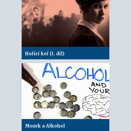
Hořící keř (1. díl)
Mozek a Alkohol