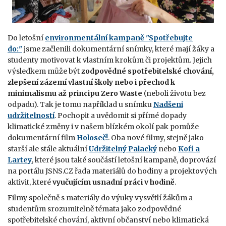
Do letošní
environmentální kampaně "Spotřebujte
do:"
jsme začlenili dokumentární snímky, které mají žáky a
studenty motivovat k vlastním krokům či projektům. Jejich
výsledkem může být
zodpovědné spotřebitelské chování,
zlepšení zázemí vlastní školy nebo i přechod k
minimalismu až principu Zero Waste
(neboli životu bez
odpadu). Tak je tomu například u snímku
Nadšeni
udržitelností
. Pochopit a uvědomit si přímé dopady
klimatické změny i v našem blízkém okolí pak pomůže
dokumentární film
Holoseč!
. Oba nové filmy, stejně jako
starší ale stále aktuální
Udržitelný Palacký
nebo
Kofi a
Lartey
, které jsou také součástí letošní kampaně, doprovází
na portálu JSNS.CZ řada materiálů do hodiny a projektových
aktivit, které
vyučujícím usnadní práci v hodině
.
Filmy společně s materiály do výuky vysvětlí žákům a
studentům srozumitelně témata jako zodpovědné
spotřebitelské chování, aktivní občanství nebo klimatická