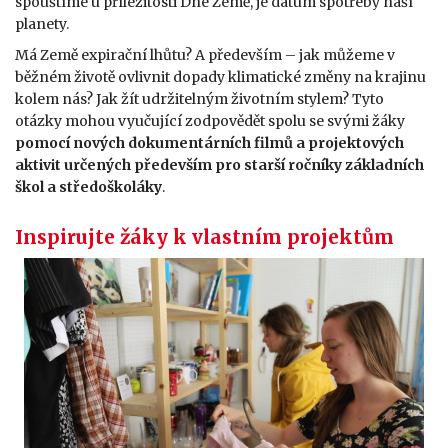
spouštíme u příležitosti Dne Země, je datum spotřeby naší
planety.
Má Země expirační lhůtu? A především – jak můžeme v
běžném životě ovlivnit dopady klimatické změny na krajinu
kolem nás? Jak žít udržitelným životním stylem? Tyto
otázky mohou vyučující zodpovědět spolu se svými žáky
pomocí nových dokumentárních filmů a projektových
aktivit určených především pro starší ročníky základních
škol a středoškoláky
.
Inspirujte žáky k vlastním projektům