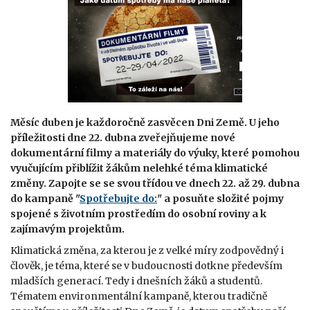
Měsíc duben je každoročně zasvěcen Dni Země. U jeho
příležitosti dne 22. dubna zveřejňujeme nové
dokumentární filmy a materiály do výuky, které pomohou
vyučujícím přiblížit žákům nelehké téma klimatické
změny. Zapojte se se svou třídou ve dnech 22. až 29. dubna
do kampaně "
Spotřebujte do:
" a posuňte složité pojmy
spojené s životním prostředím do osobní roviny a k
zajímavým projektům.
Klimatická změna, za kterou je z velké míry zodpovědný i
člověk, je téma, které se v budoucnosti dotkne především
mladších generací. Tedy i dnešních žáků a studentů.
Tématem environmentální kampaně, kterou tradičně