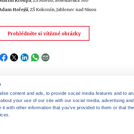
Martin Kroupa
, ZŠ Mšeno, Boleslavská 360
Adam Hořejší
, ZŠ Kokonín, Jablonec nad Nisou
Prohlédněte si vítězné obrázky
s
ise content and ads, to provide social media features and to anal
Máte dotazy?
Kontaktujte nás
|
FAQ
about your use of our site with our social media, advertising and
Rádi vám pomůžeme.
Odebírejte
t with other information that you’ve provided to them or that the
newslettery
ices.