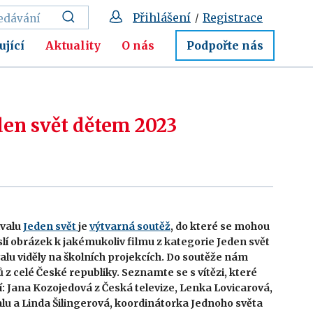
Přihlášení
Registrace
/
ující
Aktuality
O nás
Podpořte nás
den svět dětem 2023
ivalu
Jeden svět
je
výtvarná soutěž
, do které se mohou
eslí obrázek k jakémukoliv filmu z kategorie Jeden svět
alu viděly na školních projekcích. Do soutěže nám
ů z celé České republiky. Seznamte se s vítězi, které
í: Jana Kozojedová z Česká televize, Lenka Lovicarová,
alu a Linda Šilingerová, koordinátorka Jednoho světa