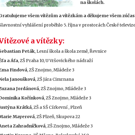
na školách.
Gratulujeme všem vítězům a vítězkám a děkujeme všem zúčast
Slavnostní vyhlášení proběhlo 5. října v prostorách České televize
Vítězové a vítězky:
Sebastian Peták
, Lesní škola a škola země, Řevnice
Éťa a Áťa
, ZŠ Praha 10, U Vršovického nádraží
Ema Findová
, ZŠ Znojmo, Mládeže 3
Nela Janoušková
, ZŠ Jára Cimrnana
Zuzana Jordánová
, ZŠ Znojmo, Mládeže 3
Dominika Kořínková
, ZŠ Znojmo, Mládeže 3
Justýna Krátká
, ZŠ a SŠ Církevní , Plzeň
Marie Mayerová
, ZŠ Plzeň, Skupova 22
Aneta Zahradníčková
, ZŠ Znojmo, Mládeže 3