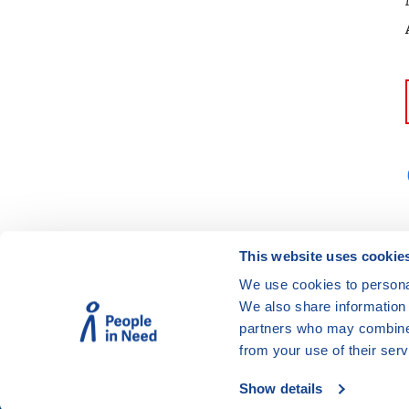
This website uses cookie
We use cookies to personal
© Vzdělávací program JSNS
We also share information 
Člověk v tísni, o. p. s.
partners who may combine i
from your use of their serv
Show details