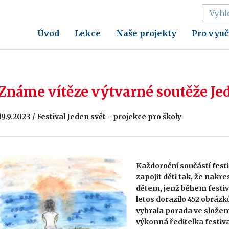
Úvod
Lekce
Naše projekty
Pro vyuč
Známe vítěze výtvarné soutěže Je
19.9.2023 / Festival Jeden svět - projekce pro školy
Každoroční součástí fest
zapojit děti tak, že nakr
dětem, jenž během festiv
letos dorazilo 452 obrázk
vybrala porada ve složen
výkonná ředitelka festiv