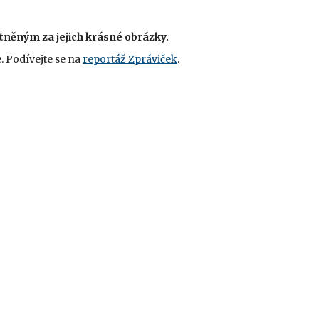
něným za jejich krásné obrázky.
. Podívejte se na
reportáž Zpráviček
.