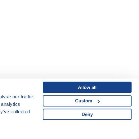
Allow all
yse our traffic.
Custom
Mapa webu
|
Kariéra
 analytics
Osobní údaje
|
y’ve collected
Deny
Cookies