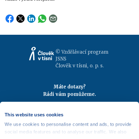
© Vzdělávací program
JSNS
Člověk v tísni, o. p. s.
Máte dotazy?
Rádi vám pomůžeme.
Kontaktujte nás
|
FAQ
Odebírejte newslettery
This website uses cookies
We use cookies to personalise content and ads, to provide
Mapa webu
|
Kariéra
social media features and to analyse our traffic. We also
Osobní údaje
|
Cookies