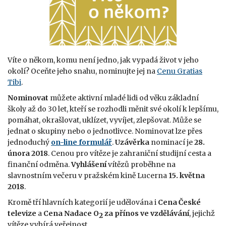
Víte o někom, komu není jedno, jak vypadá život v jeho
okolí? Oceňte jeho snahu, nominujte jej na
Cenu Gratias
Tibi
.
Nominovat
můžete aktivní mladé lidi od věku základní
školy až do 30 let, kteří se rozhodli měnit své okolí k lepšímu,
pomáhat, okrašlovat, uklízet, vyvíjet, zlepšovat. Může se
jednat o skupiny nebo o jednotlivce. Nominovat lze přes
jednoduchý
on-line formulář
.
Uzávěrka
nominací je
28.
února 2018
. Cenou pro vítěze je zahraniční studijní cesta a
finanční odměna.
Vyhlášení
vítězů proběhne na
slavnostním večeru v pražském kině Lucerna
15. května
2018
.
Kromě tří hlavních kategorií je udělována i
Cena České
televize
a
Cena Nadace
O
za přínos ve vzdělávání
, jejichž
2
vítěze vybírá veřejnost.