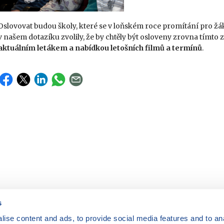
Oslovovat budou školy, které se v loňském roce promítání pro žák
v našem dotazíku zvolily, že by chtěly být osloveny zrovna tímto
aktuálním letákem a nabídkou letošních filmů a termínů
.
s
ise content and ads, to provide social media features and to anal