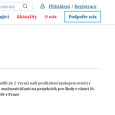
Přihlášení
Registrace
/
ující
Aktuality
O nás
Podpořte nás
dělí 28. 1. vyrazí naši proškolení spolupracovníci s
o
možnosti účasti na projekcích pro školy v rámci 15.
vět v Praze
.