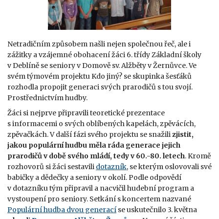
Netradičním způsobem našli nejen společnou řeč, ale i
zážitky a vzájemné obohacení žáci 6. třídy Základní školy
v Deblíně se seniory v Domově sv. Alžběty v Žernůvce. Ve
svém týmovém projektu Kdo jiný? se skupinka šesťáků
rozhodla propojit generaci svých prarodičů s tou svojí.
Prostřednictvím hudby.
Žáci si nejprve připravili teoretické prezentace
s informacemi o svých oblíbených kapelách, zpěvácích,
zpěvačkách. V další fázi svého projektu se snažili
zjistit,
jakou populární hudbu měla ráda generace jejich
prarodičů v době svého mládí, tedy v 60.-80. letech
. Kromě
rozhovorů si žáci sestavili
dotazník
, se kterým oslovovali své
babičky a dědečky a seniory v okolí. Podle odpovědí
v dotazníku tým připravil a nacvičil hudební program a
vystoupení pro seniory. Setkání s koncertem nazvané
Populární hudba dvou generací
se uskutečnilo 3. května