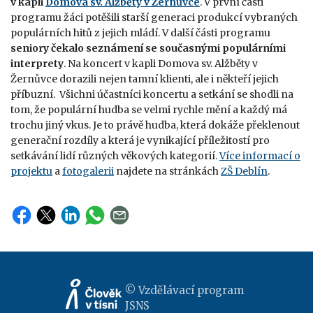
v kapli
Domova sv. Alžběty v Žernůvce
. V první části
programu žáci potěšili starší generaci produkcí vybraných
populárních hitů z jejich mládí. V další části programu
seniory čekalo seznámení se současnými populárními
interprety
. Na koncert v kapli Domova sv. Alžběty v
Žernůvce dorazili nejen tamní klienti, ale i někteří jejich
příbuzní. Všichni účastníci koncertu a setkání se shodli na
tom, že populární hudba se velmi rychle mění a každý má
trochu jiný vkus. Je to právě hudba, která dokáže překlenout
generační rozdíly a která je vynikající příležitostí pro
setkávání lidí různých věkových kategorií.
Více informací o
projektu
a
fotogalerii
najdete na stránkách
ZŠ Deblín
.
© Vzdělávací program
JSNS