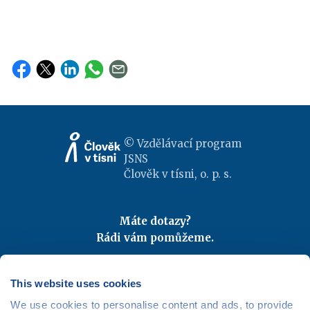
© Vzdělávací program
JSNS
Člověk v tísni, o. p. s.
Máte dotazy?
Rádi vám pomůžeme.
Kontaktujte nás
|
FAQ
Odebírejte newslettery
This website uses cookies
We use cookies to personalise content and ads, to provide
Mapa webu
|
Kariéra