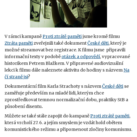
V rámci kampaně
Proti ztrátě paměti
jsme kromě filmu
Ztráta paměti
zveřejnili také dokument
České děti
, který je
možné streamovat bez registrace. K filmu jsme připravili
informační texty v podobě
otázek a odpovědí
, vypracované
historikem Petrem Blažkem. V připravené audiovizuální
lekci k filmu dále naleznete aktivitu do hodiny s názvem
Na
čí straně jsi
?
Dokumentární film Karla Strachoty s názvem
České děti
se
zaměřuje především na mladé lidi, kterým chce
zprostředkovat temnou normalizační dobu, praktiky StB a
působení disentu
.
Můžete se také stále zapojit do kampaně
Proti ztrátě paměti
,
která vrcholí 27. 6. a jejím smyslem je vzdát hold obětem
komunistického režimu a připomenout zločiny komunismu.