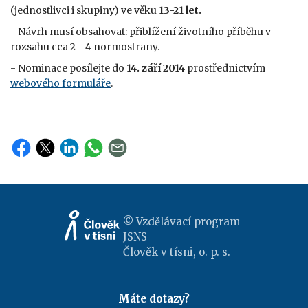
(jednostlivci i skupiny) ve věku
13-21 let.
- Návrh musí obsahovat: přiblížení životního příběhu v
rozsahu cca 2 - 4 normostrany.
- Nominace posílejte do
14. září 2014
prostřednictvím
webového formuláře
.
© Vzdělávací program
JSNS
Člověk v tísni, o. p. s.
Máte dotazy?