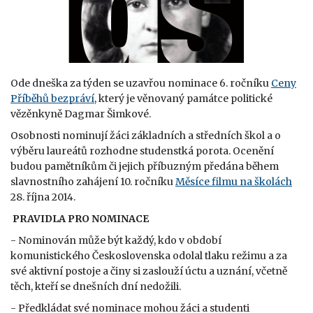
Ode dneška za týden se uzavřou nominace 6. ročníku
Ceny
Příběhů bezpráví
, který je věnovaný památce politické
vězěnkyně Dagmar Šimkové.
Osobnosti nominují žáci základních a středních škol a o
výběru laureátů rozhodne studenstká porota. Ocenění
budou pamětníkům či jejich příbuzným předána během
slavnostního zahájení 10. ročníku
Měsíce filmu na školách
28. října 2014.
PRAVIDLA PRO NOMINACE
- Nominován může být každý, kdo v období
komunistického Československa odolal tlaku režimu a za
své aktivní postoje a činy si zaslouží úctu a uznání, včetně
těch, kteří se dnešních dní nedožili.
- Předkládat své nominace mohou žáci a studenti