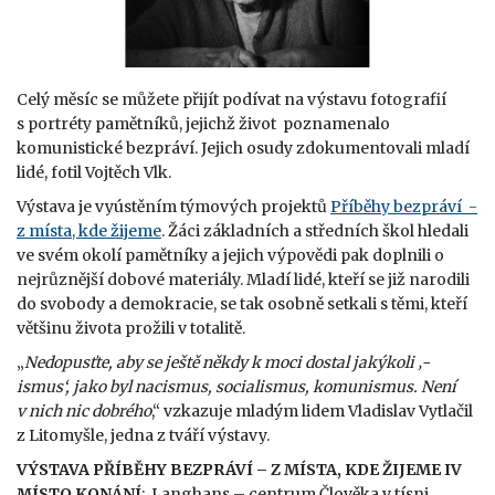
Celý měsíc se můžete přijít podívat na výstavu fotografií
s portréty pamětníků, jejichž život poznamenalo
komunistické bezpráví. Jejich osudy zdokumentovali mladí
lidé, fotil Vojtěch Vlk.
Výstava je vyústěním týmových projektů
Příběhy bezpráví -
z místa, kde žijeme
. Žáci základních a středních škol hledali
ve svém okolí pamětníky a jejich výpovědi pak doplnili o
nejrůznější dobové materiály. Mladí lidé, kteří se již narodili
do svobody a demokracie, se tak osobně setkali s těmi, kteří
většinu života prožili v totalitě.
„
Nedopusťte, aby se ještě někdy k moci dostal jakýkoli ‚-
ismus‘, jako byl nacismus, socialismus, komunismus. Není
v nich nic dobrého
,“ vzkazuje mladým lidem Vladislav Vytlačil
z Litomyšle, jedna z tváří výstavy.
VÝSTAVA PŘÍBĚHY BEZPRÁVÍ – Z MÍSTA, KDE ŽIJEME IV
MÍSTO KONÁNÍ
: Langhans – centrum Člověka v tísni,