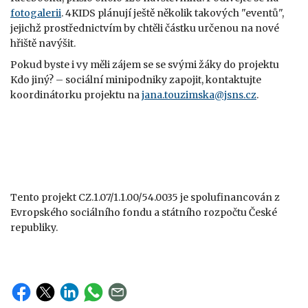
fotogalerii
. 4KIDS plánují ještě několik takových "eventů",
jejichž prostřednictvím by chtěli částku určenou na nové
hřiště navýšit.
Pokud byste i vy měli zájem se se svými žáky do projektu
Kdo jiný? – sociální minipodniky zapojit, kontaktujte
koordinátorku projektu na
jana.touzimska@jsns.cz
.
Tento projekt CZ.1.07/1.1.00/54.0035 je spolufinancován z
Evropského sociálního fondu a státního rozpočtu České
republiky.