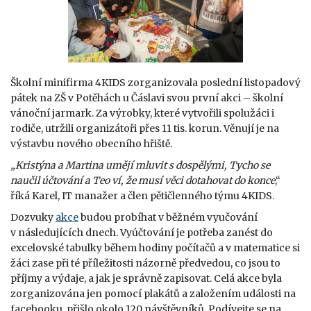
Školní minifirma 4KIDS zorganizovala poslední listopadový
pátek na ZŠ v Potěhách u Čáslavi svou první akci – školní
vánoční jarmark. Za výrobky, které vytvořili spolužáci i
rodiče, utržili organizátoři přes 11 tis. korun. Věnují je na
výstavbu nového obecního hřiště.
„Kristýna a Martina umějí mluvit s dospělými, Tycho se
naučil účtování a Teo ví, že musí věci dotahovat do konce
,“
říká Karel, IT manažer a člen pětičlenného týmu 4KIDS.
Dozvuky
akce
budou probíhat v běžném vyučování
v následujících dnech. Vyúčtování je potřeba zanést do
excelovské tabulky během hodiny počítačů a v matematice si
žáci zase při té příležitosti názorně předvedou, co jsou to
příjmy a výdaje, a jak je správně zapisovat. Celá akce byla
zorganizována jen pomocí plakátů a založením události na
facebooku, přišlo okolo 120 návštěvníků. Podívejte se na