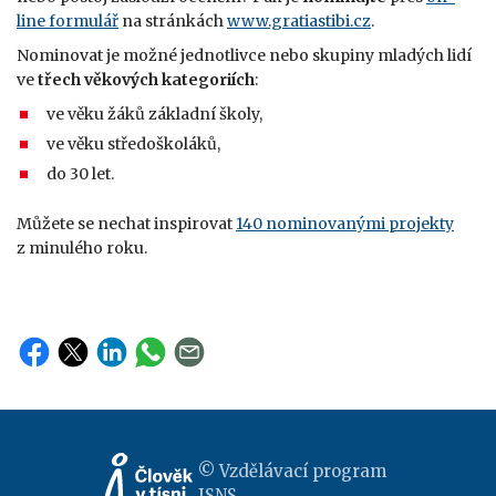
line formulář
na stránkách
www.gratiastibi.cz
.
Nominovat je možné jednotlivce nebo skupiny mladých lidí
ve
třech věkových kategoriích
:
ve věku žáků základní školy,
ve věku středoškoláků,
do 30 let.
Můžete se nechat inspirovat
140 nominovanými projekty
z minulého roku.
© Vzdělávací program
JSNS