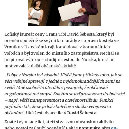
Loňský laureát ceny Gratis Tibi David Šebesta, který byl
oceněn společně se svými kamarády za opravu kostela ve
Vroutku v Ústeckém kraji, kandidoval v komunálních
volbách a byl zvolen do místního zastupitelstva. Nechal se
inspirovat výhrou – studijní cestou do Norska, která ho
motivovala k další občanské aktivitě.
„
Pobyt v Norsku byl zásadní. Viděli jsme příklady toho, jak se
věci veřejné spravují v jedné z nejdemokratičtějších zemí na
světě. Mně osobně to utvrdilo v postojích, že občanská
angažovanost má smysl. Snažím se teď prosazovat drobné věci
– např. větší transparentnost a otevřenost úřadu. Funkci
pojímám tak, že se jedná skutečně o službu veřejnosti a
občanům
,“ říká šestadvacetiletý
David Šebesta
.
Znáte i vy mladé lidi, kteří si za svou občanskou aktivitu
nebo postoj zaslouží ocenění? Pak je
nominujte
přes
on-