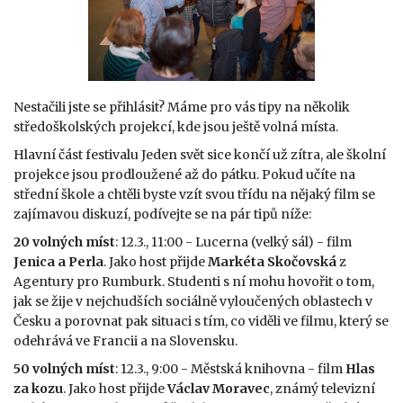
Nestačili jste se přihlásit? Máme pro vás tipy na několik
středoškolských projekcí, kde jsou ještě volná místa.
Hlavní část festivalu Jeden svět sice končí už zítra, ale školní
projekce jsou prodloužené až do pátku. Pokud učíte na
střední škole a chtěli byste vzít svou třídu na nějaký film se
zajímavou diskuzí, podívejte se na pár tipů níže:
20 volných míst
: 12.3., 11:00 - Lucerna (velký sál) - film
Jenica a Perla
. Jako host přijde
Markéta Skočovská
z
Agentury pro Rumburk. Studenti s ní mohu hovořit o tom,
jak se žije v nejchudších sociálně vyloučených oblastech v
Česku a porovnat pak situaci s tím, co viděli ve filmu, který se
odehrává ve Francii a na Slovensku.
50 volných míst
: 12.3., 9:00 - Městská knihovna - film
Hlas
za kozu
. Jako host přijde
Václav Moravec
, známý televizní