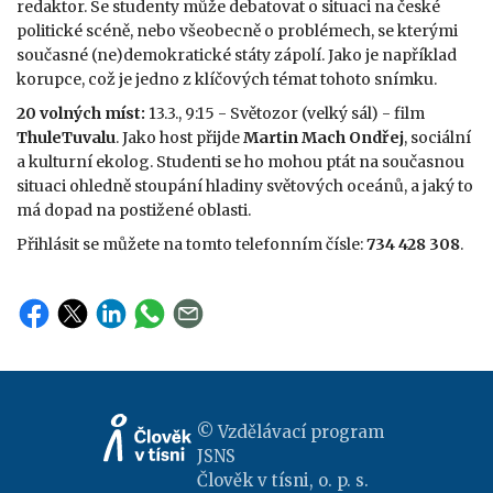
redaktor. Se studenty může debatovat o situaci na české
politické scéně, nebo všeobecně o problémech, se kterými
současné (ne)demokratické státy zápolí. Jako je například
korupce, což je jedno z klíčových témat tohoto snímku.
20 volných míst:
13.3., 9:15 - Světozor (velký sál) - film
ThuleTuvalu
. Jako host přijde
Martin Mach Ondřej
, sociální
a kulturní ekolog. Studenti se ho mohou ptát na současnou
situaci ohledně stoupání hladiny světových oceánů, a jaký to
má dopad na postižené oblasti.
Přihlásit se můžete na tomto telefonním čísle:
734 428 308
.
© Vzdělávací program
JSNS
Člověk v tísni, o. p. s.