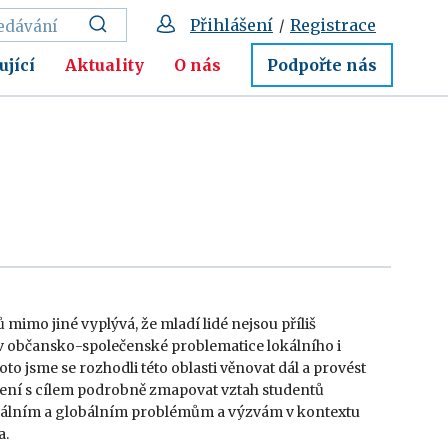
Přihlášení
Registrace
/
ující
Aktuality
O nás
Podpořte nás
imo jiné vyplývá, že mladí lidé nejsou příliš
v občansko-společenské problematice lokálního i
to jsme se rozhodli této oblasti věnovat dál a provést
etření s cílem podrobně zmapovat vztah studentů
kálním a globálním problémům a výzvám v kontextu
a.