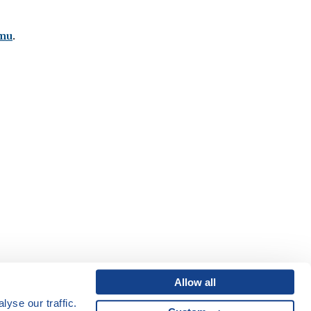
umu
.
Allow all
yse our traffic.