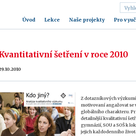
Úvod
Lekce
Naše projekty
Pro vyuč
Kvantitativní šetření v roce 2010
29.10.2010
Z dotazníkových výzkumů m
motivovaní angažovat se 
globálního charakteru. Pro
detailnější kvalitativní š
gymnázií, SOU a SOŠ k lo
jejich každodenního život