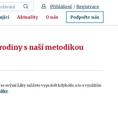
Přihlášení
Registrace
/
ující
Aktuality
O nás
Podpořte nás
 rodiny s naší metodikou
 se svými žáky můžete vyprávět kdykoliv, a to s využitím
diky
.