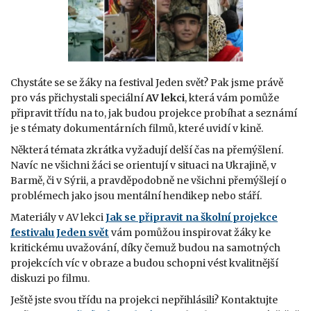
Chystáte se se žáky na festival Jeden svět? Pak jsme právě
pro vás přichystali speciální
AV lekci
, která vám pomůže
připravit třídu na to, jak budou projekce probíhat a seznámí
je s tématy dokumentárních filmů, které uvidí v kině.
Některá témata zkrátka vyžadují delší čas na přemýšlení.
Navíc ne všichni žáci se orientují v situaci na Ukrajině, v
Barmě, či v Sýrii, a pravděpodobně ne všichni přemýšlejí o
problémech jako jsou mentální hendikep nebo stáří.
Materiály v AV lekci
Jak se připravit na školní projekce
festivalu Jeden svět
vám pomůžou inspirovat žáky ke
kritickému uvažování, díky čemuž budou na samotných
projekcích víc v obraze a budou schopni vést kvalitnější
diskuzi po filmu.
Ještě jste svou třídu na projekci nepřihlásili? Kontaktujte