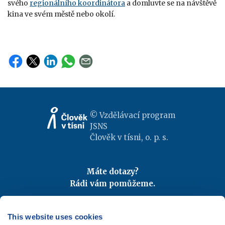
svého
regionálního koordinátora
a domluvte se na návštěvě
kina ve svém městě nebo okolí.
© Vzdělávací program
JSNS
Člověk v tísni, o. p. s.
Máte dotazy?
Rádi vám pomůžeme.
Kontaktujte nás
|
FAQ
Odebírejte newslettery
This website uses cookies