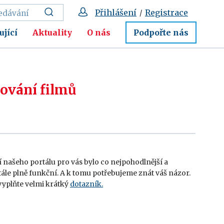
Přihlášení
Registrace
/
ující
Aktuality
O nás
Podpořte nás
hování filmů
 našeho portálu pro vás bylo co nejpohodlnější a
tále plně funkční. A k tomu potřebujeme znát váš názor.
yplňte velmi krátký
dotazník.