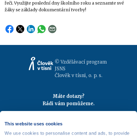
řeči. Využijte poslední dny školního roku a seznamte své
žáky se základy dokumentární tvorby!
© Vzdělávací program
JSNS
Člověk v tísni, o. p. s.
Máte dotazy?
Rádi vám pomůžeme.
Kontaktujte nás
|
FAQ
Odebírejte newslettery
This website uses cookies
We use cookies to personalise content and ads, to provide
Mapa webu
|
Kariéra