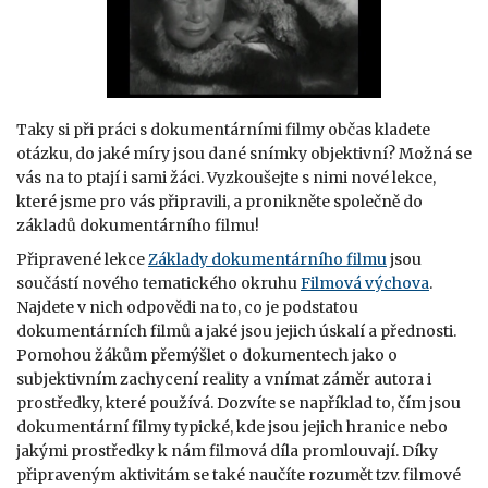
Taky si při práci s dokumentárními filmy občas kladete
otázku, do jaké míry jsou dané snímky objektivní? Možná se
vás na to ptají i sami žáci. Vyzkoušejte s nimi nové lekce,
které jsme pro vás připravili, a pronikněte společně do
základů dokumentárního filmu!
Připravené lekce
Základy dokumentárního filmu
jsou
součástí nového tematického okruhu
Filmová výchova
.
Najdete v nich odpovědi na to, co je podstatou
dokumentárních filmů a jaké jsou jejich úskalí a přednosti.
Pomohou žákům přemýšlet o dokumentech jako o
subjektivním zachycení reality a vnímat záměr autora i
prostředky, které používá. Dozvíte se například to, čím jsou
dokumentární filmy typické, kde jsou jejich hranice nebo
jakými prostředky k nám filmová díla promlouvají. Díky
připraveným aktivitám se také naučíte rozumět tzv. filmové