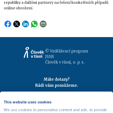
republiky a dalšími partnery na řešení konkrétních případů
online ohrožení.
© Vzdělávací program
JSNS
Člověk v tísni, o. p. s.
Máte dotazy?
Rádi vám pomůžeme.
Kontaktujte nás
|
FAQ
Odebírejte newslettery
This website uses cookies
We use cookies to personalise content and ads, to provide
Mapa webu
|
Kariéra