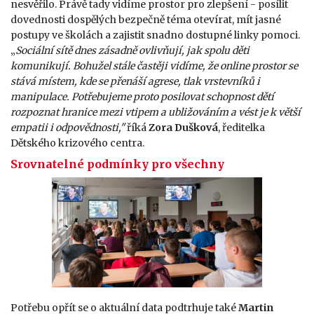
nesvěřilo. Právě tady vidíme prostor pro zlepšení - posílit
dovednosti dospělých bezpečně téma otevírat, mít jasné
postupy ve školách a zajistit snadno dostupné linky pomoci.
„
Sociální sítě dnes zásadně ovlivňují, jak spolu děti
komunikují. Bohužel stále častěji vidíme, že online prostor se
stává místem, kde se přenáší agrese, tlak vrstevníků i
manipulace. Potřebujeme proto posilovat schopnost dětí
rozpoznat hranice mezi vtipem a ubližováním a vést je k větší
empatii i odpovědnosti,"
říká
Zora Dušková
, ředitelka
Dětského krizového centra.
Srovnatelné podmínky pro všechny
Potřebu opřít se o aktuální data podtrhuje také
Martin