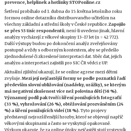
prevence, helplinek a hotlinky STOPonline.cz
Šetření probíhalo od 1. dubna do 15. května letošního roku
formou online dotazníku distribuovaného učitelům na
všechny základní a střední školy v České republice.
Zapojilo
se přes 53 tisíc respondentů
; není-li uvedeno jinak, hlavní
analýzy vycházejí z věkové skupiny 13–17 let (n = 42 772).
Další výstupy budou po dokončení analýz zveřejňovány
postupně a vždy s odborným kontextem, aby se předešlo
zjednodušené či zkreslené interpretaci dat. Sběr dat, jejich
analýzu a interpretaci zajistili pro SIC ČR vědci z UP.
Aktuální zjištění ukazují, že se online agrese mezi dětmi
zvyšuje.
Mezi její nejčastější formy se podle poznatků řadí
především slovní ubližování (nadávky, urážky), se kterým
má negativní zkušenost více než polovina dětí (58 %).
Významný podíl pak tvoří i šíření ponižujících fotografií
(33 %), vyhrožování (26 %), obtěžování prozváněním (24
%) a šíření ponižujících videí (18 %).
Tyto projevy
představují nejrozšířenější hrozby, které se objevují napříč
věkovými skupinami a často se vyskytují opakovaně.
Výzkum ukazuje, že za online útoky nejčastěji stojí vrstevník