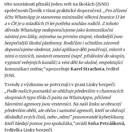
této souvislosti přináší Jeden svět na školách (JSNS)
společnosti Člověk v tísni praktické doporučení: „
Pro zřízení
účtu WhatsApp je stanovena minimální věková hranice 13 let
a v ČR je u mladších 15 let potřeba souhlas rodičů. Z tohoto
důvodu WhatsApp nedoporučujeme jako komunikační
nástroj pro žáky, zejména na prvním stupni; vhodnější jsou
bezpečnější školní platformy. Rodičům i učitelům zároveň
doporučujeme sledovat, jaké aplikace děti používají, mluvit s
nimi o rizicích, nastavit omezení (např. přidávání do skupin,
vypnutí veřejných kanálů) a vést děti ke slušné, respektující
komunikaci online,"
upozorňuje
Karel Strachota
, ředitel
JSNS.
Trendy z výzkumu se potvrzují i v praxi Linky bezpečí.
„Podle našich poznatků se ubližuje především v chatovacích
skupinách typu třída či parta na WhatsAppu, přičemž
hlavními agresory jsou vrstevníci. Na naši linku se obracejí
především oběti, ale občas i samotní agresoři, kteří se obávají
důsledků svých činů, nebo
„
němí” pozorovatelé kyberšikany,
kteří hledají pomoc pro spolužáka,"
uvádí
Soňa Petrášková,
ředitelka Linky bezpečí.