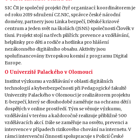
SIC ČR je společný projekt čtyř organizací: koordinátorem je
od roku 2019 sdružení CZ.NIC, správce české národní
domény, partnery jsou Linka bezpečí, Dětské krizové
centrum a Jeden svět na školách (JSNS) společnosti Člověk v
tísni. Projekt stojí na třech pilířích: prevence a vzdělávání,
helplinky pro děti a rodiče a hotlinka pro hlášení
nezákonného digitálního obsahu. Aktivity jsou
spolufinancovány Evropskou komisí z programu Digital
Europe.
O Univerzitě Palackého v Olomouci
Institut výzkumu a vzdělávání v oblasti digitálních
technologií a kyberbezpečnosti při Pedagogické fakultě
Univerzity Palackého v Olomouci je realizátorem projektu
E-bezpečí, který se dlouhodobě zaměřuje na ochranu dětí i
dospělých v online prostředí. Tým se věnuje výzkumu,
vzdělávání v terénu a každoročně realizuje přibližně 500
vzdělávacích akcí. Dále se zaměřuje na osvětu, prevenci a
intervence v případech rizikového chování na internetu. V
rámci intervenční činnosti spolupracuje s Policií České