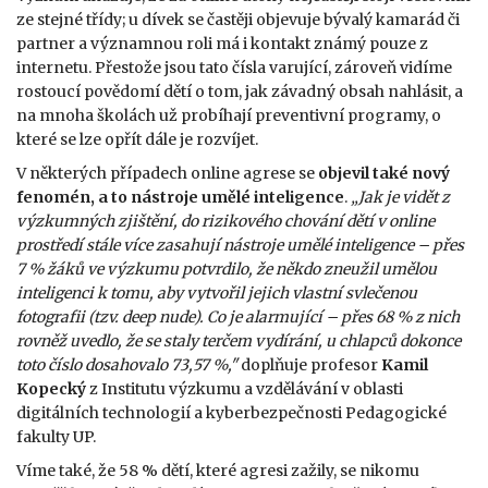
ze stejné třídy; u dívek se častěji objevuje bývalý kamarád či
partner a významnou roli má i kontakt známý pouze z
internetu.
Přestože jsou tato čísla varující, zároveň vidíme
rostoucí povědomí dětí o tom, jak závadný obsah nahlásit, a
na mnoha školách už probíhají preventivní programy, o
které se lze opřít dále je rozvíjet.
V některých případech online agrese se
objevil také nový
fenomén, a to nástroje umělé inteligence
.
„Jak je vidět z
výzkumných zjištění, do rizikového chování dětí v online
prostředí stále více zasahují nástroje umělé inteligence – přes
7 % žáků ve výzkumu potvrdilo, že někdo zneužil umělou
inteligenci k tomu, aby vytvořil jejich vlastní svlečenou
fotografii (tzv. deep nude). Co je alarmující – přes 68 % z nich
rovněž uvedlo, že se staly terčem vydírání, u chlapců dokonce
toto číslo dosahovalo 73,57 %,"
doplňuje profesor
Kamil
Kopecký
z Institutu výzkumu a vzdělávání v oblasti
digitálních technologií a kyberbezpečnosti Pedagogické
fakulty UP.
Víme také, že 58 % dětí, které agresi zažily, se nikomu