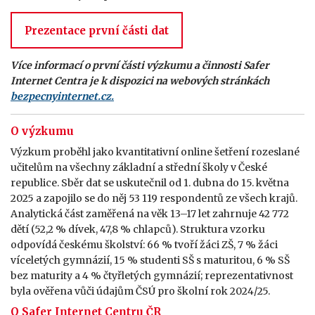
Prezentace první části dat
Více informací o první části výzkumu a činnosti Safer
Internet Centra je k dispozici na webových stránkách
bezpecnyinternet.cz.
O výzkumu
Výzkum proběhl jako kvantitativní online šetření rozeslané
učitelům na všechny základní a střední školy v České
republice. Sběr dat se uskutečnil od 1. dubna do 15. května
2025 a zapojilo se do něj 53 119 respondentů ze všech krajů.
Analytická část zaměřená na věk 13–17 let zahrnuje 42 772
dětí (52,2 % dívek, 47,8 % chlapců). Struktura vzorku
odpovídá českému školství: 66 % tvoří žáci ZŠ, 7 % žáci
víceletých gymnázií, 15 % studenti SŠ s maturitou, 6 % SŠ
bez maturity a 4 % čtyřletých gymnázií; reprezentativnost
byla ověřena vůči údajům ČSÚ pro školní rok 2024/25.
O Safer Internet Centru ČR