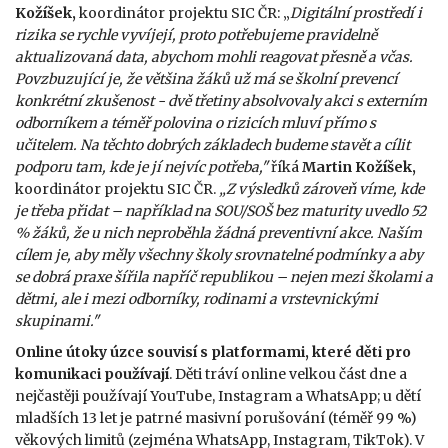
Kožíšek,
koordinátor projektu SIC ČR: „
Digitální prostředí i
rizika se rychle vyvíjejí, proto potřebujeme pravidelně
aktualizovaná data, abychom mohli reagovat přesně a včas.
Povzbuzující je, že většina žáků už má se školní prevencí
konkrétní zkušenost - dvě třetiny absolvovaly akci s externím
odborníkem a téměř polovina o rizicích mluví přímo s
učitelem. Na těchto dobrých základech budeme stavět a cílit
podporu tam, kde je jí nejvíc potřeba,"
říká
Martin Kožíšek,
koordinátor projektu SIC ČR.
„Z výsledků zároveň víme, kde
je třeba přidat
–
například na SOU/SOŠ bez maturity uvedlo 52
% žáků, že u nich neproběhla žádná preventivní akce. Naším
cílem je, aby měly všechny školy srovnatelné podmínky a aby
se dobrá praxe šířila napříč republikou
–
nejen mezi školami a
dětmi, ale i mezi odborníky, rodinami a vrstevnickými
skupinami."
Online útoky úzce souvisí s platformami, které děti pro
komunikaci používají
. Děti tráví online velkou část dne a
nejčastěji používají YouTube, Instagram a WhatsApp; u dětí
mladších 13 let je patrné masivní porušování (téměř 99 %)
věkových limitů (zejména WhatsApp, Instagram, TikTok). V