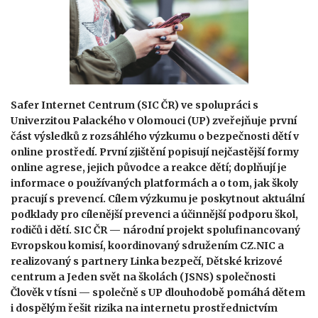
Safer Internet Centrum (SIC ČR) ve spolupráci s
Univerzitou Palackého v Olomouci (UP) zveřejňuje první
část výsledků z rozsáhlého výzkumu o bezpečnosti dětí v
online prostředí. První zjištění popisují nejčastější formy
online agrese, jejich původce a reakce dětí; doplňují je
informace o používaných platformách a o tom, jak školy
pracují s prevencí. Cílem výzkumu je poskytnout aktuální
podklady pro cílenější prevenci a účinnější podporu škol,
rodičů i dětí. SIC ČR — národní projekt spolufinancovaný
Evropskou komisí, koordinovaný sdružením CZ.NIC a
realizovaný s partnery Linka bezpečí, Dětské krizové
centrum a Jeden svět na školách (JSNS) společnosti
Člověk v tísni — společně s UP dlouhodobě pomáhá dětem
i dospělým řešit rizika na internetu prostřednictvím