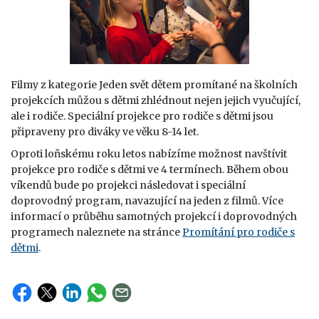
Filmy z kategorie Jeden svět dětem promítané na školních
projekcích můžou s dětmi zhlédnout nejen jejich vyučující,
ale i rodiče. Speciální projekce pro rodiče s dětmi jsou
připraveny pro diváky ve věku 8-14 let.
Oproti loňskému roku letos nabízíme možnost navštívit
projekce pro rodiče s dětmi ve 4 termínech. Během obou
víkendů bude po projekci následovat i speciální
doprovodný program, navazující na jeden z filmů. Více
informací o průběhu samotných projekcí i doprovodných
programech naleznete na stránce
Promítání pro rodiče s
dětmi
.