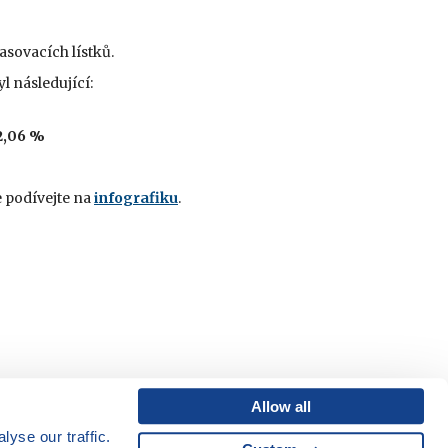
asovacích lístků.
l následující:
2,06 %
 podívejte na
infografiku
.
Allow all
yse our traffic.