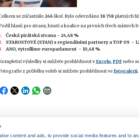
Celkem se zúčastnilo
246
škol. Bylo odevzdáno
18 758
platných hl
Podíl hlasů pro strany, hnutí a koalice na prvních třech místech by
Česká pirátská strana – 24,48 %
STAROSTOVÉ (STAN) s regionálními partnery a TOP 09 – 1
ANO, vytrollíme europarlament – 10,48 %
Kompletní výsledky si můžete prohlédnout v
Excelu
,
PDF
nebo se
Fotografie z průběhu voleb si můžete prohlédnout ve
fotogalerii
.
s
ise content and ads, to provide social media features and to anal