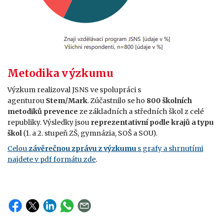
Metodika výzkumu
Výzkum realizoval JSNS ve spolupráci s
agenturou
Stem/Mark
. Zúčastnilo se ho
800 školních
metodiků prevence
ze základních a středních škol z celé
republiky. Výsledky jsou
reprezentativní podle krajů a typu
škol
(1. a 2. stupeň ZŠ, gymnázia, SOŠ a SOU).
Celou
závěrečnou zprávu z výzkumu
s grafy a shrnutími
najdete v pdf formátu zde
.