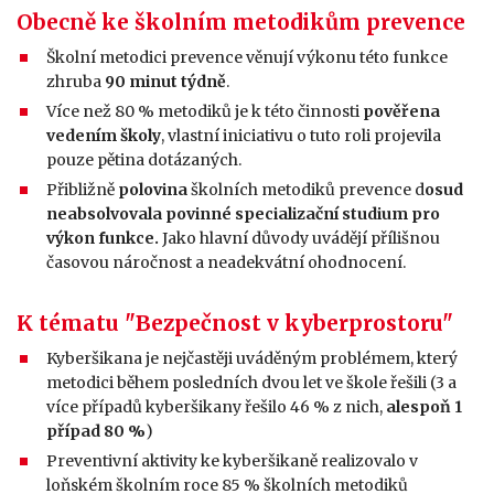
Obecně ke školním metodikům prevence
Školní metodici prevence věnují výkonu této funkce
zhruba
90 minut týdně
.
Více než 80 % metodiků je k této činnosti
pověřena
vedením školy
, vlastní iniciativu o tuto roli projevila
pouze pětina dotázaných.
Přibližně
polovina
školních metodiků prevence d
osud
neabsolvovala povinné specializační studium pro
výkon funkce.
Jako hlavní důvody uvádějí přílišnou
časovou náročnost a neadekvátní ohodnocení.
K tématu "Bezpečnost v kyberprostoru"
Kyberšikana je nejčastěji uváděným problémem, který
metodici během posledních dvou let ve škole řešili (3 a
více případů kyberšikany řešilo 46 % z nich,
alespoň
1
případ 80 %
)
Preventivní aktivity ke kyberšikaně realizovalo v
loňském školním roce 85 % školních metodiků