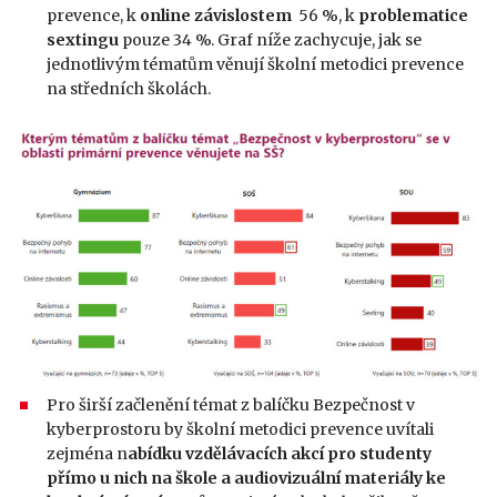
prevence, k
online závislostem
56 %, k
problematice
sextingu
pouze 34 %. Graf níže zachycuje, jak se
jednotlivým tématům věnují školní metodici prevence
na středních školách.
Pro širší začlenění témat z balíčku Bezpečnost v
kyberprostoru by školní metodici prevence uvítali
zejména n
abídku vzdělávacích akcí pro studenty
přímo u nich na škole a audiovizuální materiály ke