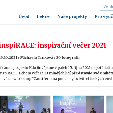
Úvod
Lekce
Naše projekty
Pro vyuč
inspiRACE: inspirační večer 2021
15.10.2021 / Michaela Trnková / 20 fotografií
V rámci projektu Kdo jiný? jsme v pátek 15. října 2021 uspořádali
inspiRACE. Během večera
13 mladých lidí představilo své unikát
navázal workshop "Zaostřeno na podcasty" s tvůrci českých env