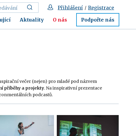
Přihlášení
Registrace
/
ující
Aktuality
O nás
Podpořte nás
 inspirační večer (nejen) pro mladé pod názvem
ní příběhy a projekty
. Na inspirativní prezentace
ironmentálních podcastů.