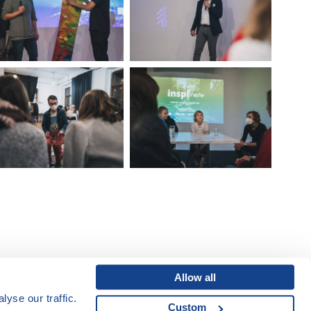
Allow all
yse our traffic.
Custom
Mapa webu
|
Kariéra