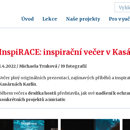
Úvod
Lekce
Naše projekty
Pro vyuč
InspiRACE: inspirační večer v Kas
1.4.2022 / Michaela Trnková / 19 fotografií
Večer plný originálních prezentací, zajímavých příběhů a inspira
Kasárnách Karlín
.
Během večera
desítka hostů
představila, jak své
nadšení k ochran
konkrétních projektů a iniciativ.