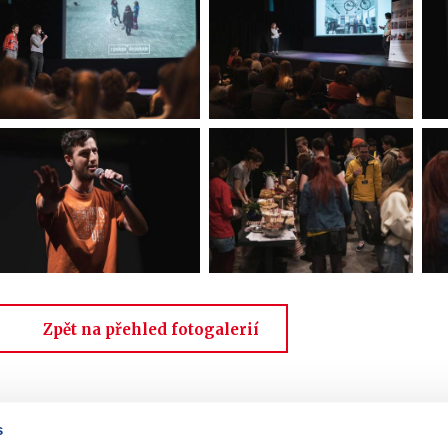
Zpět na přehled fotogalerií
s