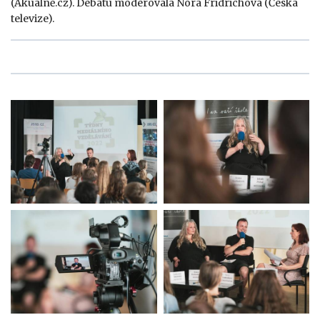
(Akuálně.cz). Debatu moderovala Nora Fridrichová (Česká
televize).